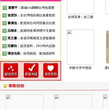
運費平
：購滿
2000
台灣免運費
NT$
速度快
：全台灣地區都以速遞發貨
全球高考：全三册
書價低
：歡迎與任何同類書店比價
品種多
：超過80多萬簡體中文書籍
英文書
：多達20萬種英文原版書籍
找書快
：提供資料，24小時內反饋
環保包裝
：採用紙箱、氣泡紙材料
剑桥大学中国庙
裘
專業/技術