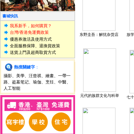
書城快訊
我系新手，如何購買？
台灣/香港免運費政策
东野圭吾：解忧杂货店
放
優惠券激活及使用方式
全面服務保障、退換貨政策
送貨上門及超商取貨方式
熱搜關鍵字
：
攝影
、
美學
、
汪曾祺
、
繪畫
、
一帶一
路
、
盗墓笔记
、
瑜伽
、
烹饪
、
中醫
、
人工智能
元代的族群文化与科举
七