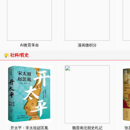
AI教育革命
漫画微积分
社科/哲史
开太平：宋太祖赵匡胤
魏晋南北朝史札记
张