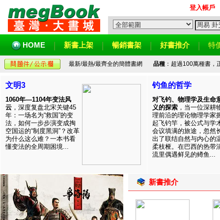
登入帳戶
HOME
新書上架
暢銷書架
好書推介
特
最新/最熱/最齊全的簡體書網
品種
：超過100萬種書
文明3
钓鱼的哲学
1060年—1104年变法风
对飞钓、物理学及生命
云
，深度复盘北宋关键45
义的探索
，当一位深耕
年：一场名为“救国”的变
理前沿的理论物理学家
法，如何一步步演变成掏
起飞钓竿，被公式与学
空国运的“制度黑洞”？改革
会议填满的旅途，忽然
为什么这么难？一本书看
出了联结自然与内心的
懂变法的全周期困境...
柔枝桠。在巴西的热带
流里偶遇鲜见的鳟鱼...
新書推介