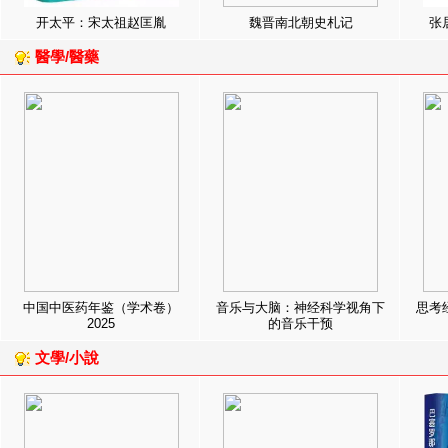
开太平：宋太祖赵匡胤
魏晋南北朝史札记
张
醫學/醫藥
中国中医药年鉴（学术卷）
音乐与大脑：神经科学视角下
思考
2025
的音乐干预
文學/小說