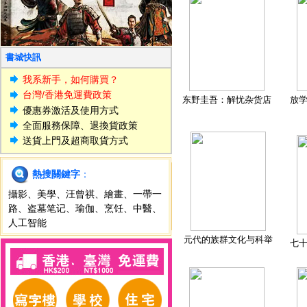
書城快訊
我系新手，如何購買？
台灣/香港免運費政策
东野圭吾：解忧杂货店
放
優惠券激活及使用方式
全面服務保障、退換貨政策
送貨上門及超商取貨方式
熱搜關鍵字
：
攝影
、
美學
、
汪曾祺
、
繪畫
、
一帶一
路
、
盗墓笔记
、
瑜伽
、
烹饪
、
中醫
、
人工智能
元代的族群文化与科举
七