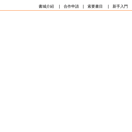
書城介紹
|
合作申請
|
索要書目
|
新手入門