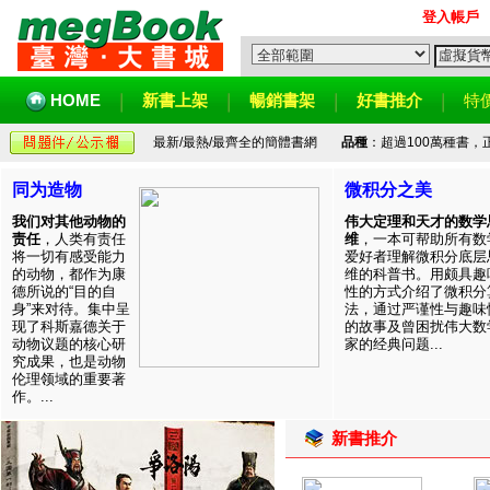
登入帳戶
HOME
新書上架
暢銷書架
好書推介
特
最新/最熱/最齊全的簡體書網
品種
：超過100萬種書
同为造物
微积分之美
我们对其他动物的
伟大定理和天才的数学
责任
，人类有责任
维
，一本可帮助所有数
将一切有感受能力
爱好者理解微积分底层
的动物，都作为康
维的科普书。用颇具趣
德所说的“目的自
性的方式介绍了微积分
身”来对待。集中呈
法，通过严谨性与趣味
现了科斯嘉德关于
的故事及曾困扰伟大数
动物议题的核心研
家的经典问题...
究成果，也是动物
伦理领域的重要著
作。...
新書推介