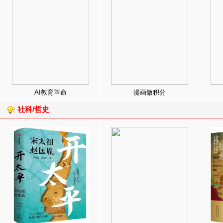
AI教育革命
漫画微积分
社科/哲史