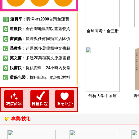
運費平
：購滿
2000
台灣免運費
NT$
速度快
：全台灣地區都以速遞發貨
全球高考：全三册
書價低
：歡迎與任何同類書店比價
品種多
：超過80多萬簡體中文書籍
英文書
：多達20萬種英文原版書籍
找書快
：提供資料，24小時內反饋
環保包裝
：採用紙箱、氣泡紙材料
剑桥大学中国庙
裘
專業/技術