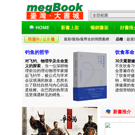
HOME
新書上架
暢銷書架
好書推
最新/最熱/最齊全的簡體書網
品種
：超過
钓鱼的哲学
饮食革命
对飞钓、物理学及生命意
30天重塑
义的探索
，当一位深耕物
不良饮食习
理前沿的理论物理学家握
会普遍存在
起飞钓竿，被公式与学术
了饮食对健
会议填满的旅途，忽然长
响，帮助读
出了联结自然与内心的温
择健康的食
柔枝桠。在巴西的热带清
虚假营销的陷
流里偶遇鲜见的鳟鱼...
新書推介