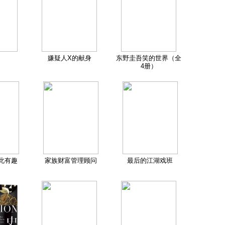
嫌疑人X的献身
东野圭吾笑的世界（全
4册）
此有趣
家族财富管理顾问
最后的江湖戏班