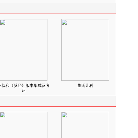
王叔和《脉经》版本集成及考
董氏儿科
证