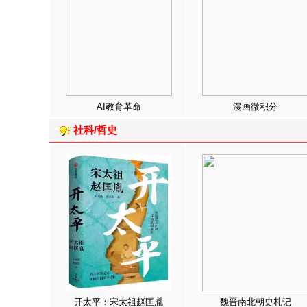
AI教育革命
漫画微积分
社科/哲史
开太平：宋太祖赵匡胤
魏晋南北朝史札记