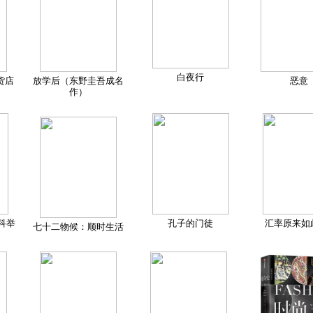
白夜行
货店
放学后（东野圭吾成名
恶意
作）
科举
孔子的门徒
汇率原来如
七十二物候：顺时生活