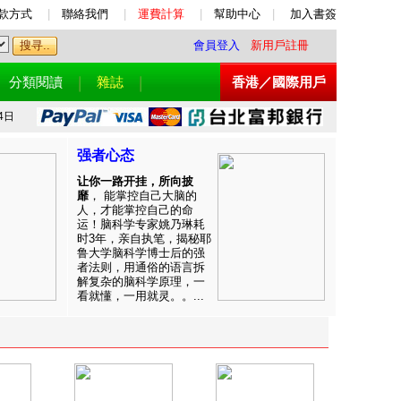
款方式
|
聯絡我們
|
運費計算
|
幫助中心
|
加入書簽
會員登入
新用戶註冊
分類閱讀
雜誌
香港／國際用戶
4日
强者心态
让你一路开挂，所向披
靡
， 能掌控自己大脑的
人，才能掌控自己的命
运！脑科学专家姚乃琳耗
时3年，亲自执笔，揭秘耶
鲁大学脑科学博士后的强
者法则，用通俗的语言拆
解复杂的脑科学原理，一
看就懂，一用就灵。。...