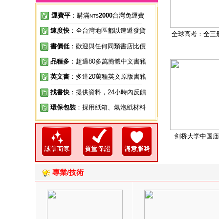
運費平
：購滿
2000
台灣免運費
NT$
速度快
：全台灣地區都以速遞發貨
全球高考：全三
書價低
：歡迎與任何同類書店比價
品種多
：超過80多萬簡體中文書籍
英文書
：多達20萬種英文原版書籍
找書快
：提供資料，24小時內反饋
環保包裝
：採用紙箱、氣泡紙材料
剑桥大学中国庙
專業/技術