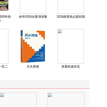
500年的
余华2026全新演讲集
2026政策热点面对面
）
一无二
兵头将尾
亲爱的波伏瓦