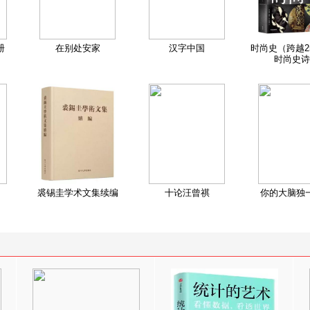
册
在别处安家
汉字中国
时尚史（跨越2
时尚史诗
裘锡圭学术文集续编
十论汪曾祺
你的大脑独