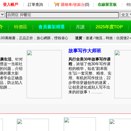
登入帳戶
|
訂單查詢
|
購物車/收銀台
(0)
|
在線留言板
|
付
介
特價區
會員書架精選
月讀
2025年度TOP
100萬種書，正品正价，放心網購，悭钱省心
送貨
：速遞 / 物流，時效：出貨後2-
故事写作大师班
健康生活
。针对
风行全美30年故事写作课
惯这一当前社
程
，浓缩了他30年写作课
的问题，介绍
程的精华，知名“剧本医
康的重大影
生”以一套完整、精准、实
者学会正确选
用、有机的写作技法，22
品，防止陷入
步带你穿越创作的迷雾，
阱...
让创意进化成别人写不出
来的好故事！……...