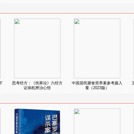
下
思考经方：《伤寒论》六经方
中国居民膳食营养素参考摄入
证病机辨治心悟
量（2023版）