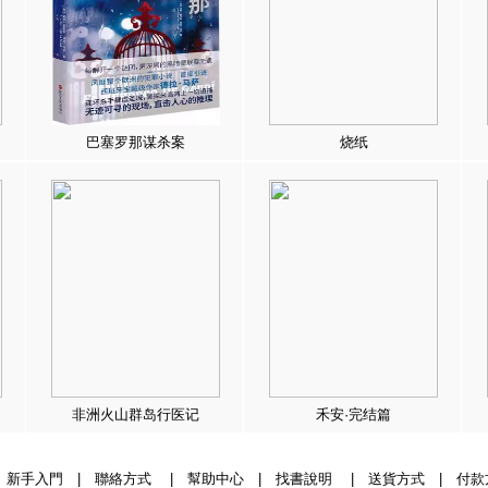
巴塞罗那谋杀案
烧纸
非洲火山群岛行医记
禾安·完结篇
|
新手入門
|
聯絡方式
|
幫助中心
|
找書說明
|
送貨方式
|
付款