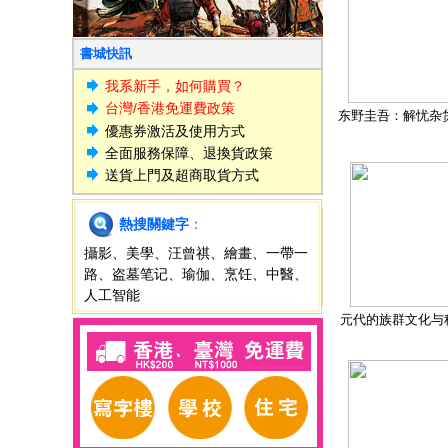
書城快訊
我系新手，如何購買？
台灣/香港免運費政策
东野圭吾：解忧杂
優惠券激活及使用方式
全面服務保障、退換貨政策
送貨上門及超商取貨方式
熱搜關鍵字
：
攝影
、
美學
、
汪曾祺
、
繪畫
、
一帶一
路
、
盗墓笔记
、
瑜伽
、
烹饪
、
中醫
、
人工智能
元代的族群文化与