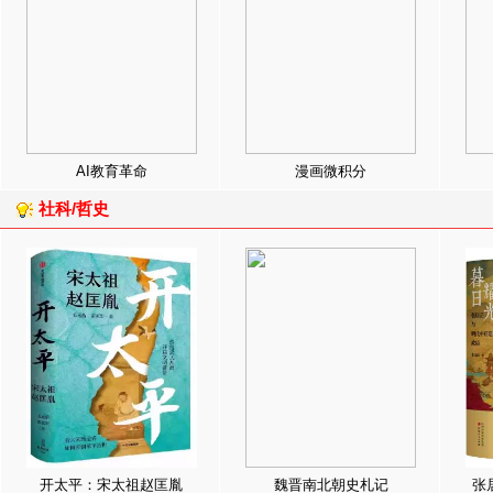
AI教育革命
漫画微积分
社科/哲史
开太平：宋太祖赵匡胤
魏晋南北朝史札记
张