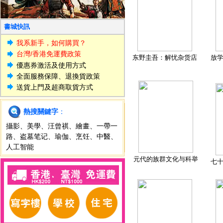
書城快訊
我系新手，如何購買？
台灣/香港免運費政策
东野圭吾：解忧杂货店
放
優惠券激活及使用方式
全面服務保障、退換貨政策
送貨上門及超商取貨方式
熱搜關鍵字
：
攝影
、
美學
、
汪曾祺
、
繪畫
、
一帶一
路
、
盗墓笔记
、
瑜伽
、
烹饪
、
中醫
、
人工智能
元代的族群文化与科举
七