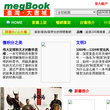
登入帳戶
HOME
新書上架
暢銷書架
好書推介
特
最新/最熱/最齊全的簡體書網
品種
：超過100萬種書
微积分之美
文明3
伟大定理和天才的数学思
1060年—1104年变法风
维
，一本可帮助所有数学
云
，深度复盘北宋关键4
爱好者理解微积分底层思
年：一场名为“救国”的变
维的科普书。用颇具趣味
法，如何一步步演变成
性的方式介绍了微积分算
空国运的“制度黑洞”？
法，通过严谨性与趣味性
为什么这么难？一本书
的故事及曾困扰伟大数学
懂变法的全周期困境...
家的经典问题...
新書推介