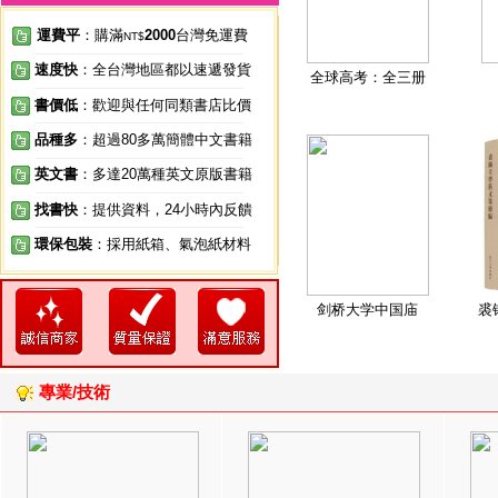
運費平
：購滿
2000
台灣免運費
NT$
速度快
：全台灣地區都以速遞發貨
全球高考：全三册
書價低
：歡迎與任何同類書店比價
品種多
：超過80多萬簡體中文書籍
英文書
：多達20萬種英文原版書籍
找書快
：提供資料，24小時內反饋
環保包裝
：採用紙箱、氣泡紙材料
剑桥大学中国庙
裘
專業/技術