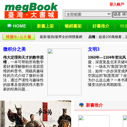
登入帳戶
HOME
新書上架
暢銷書架
好書推介
特
最新/最熱/最齊全的簡體書網
品種
：超過100萬種書
微积分之美
文明3
伟大定理和天才的数学思
1060年—1104年变法风
维
，一本可帮助所有数学
云
，深度复盘北宋关键4
爱好者理解微积分底层思
年：一场名为“救国”的变
维的科普书。用颇具趣味
法，如何一步步演变成
性的方式介绍了微积分算
空国运的“制度黑洞”？
法，通过严谨性与趣味性
为什么这么难？一本书
的故事及曾困扰伟大数学
懂变法的全周期困境...
家的经典问题...
新書推介