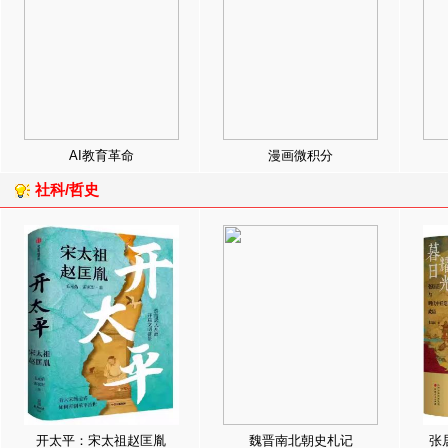
AI教育革命
漫画微积分
社科/哲史
开太平：宋太祖赵匡胤
魏晋南北朝史札记
张