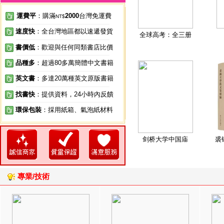
運費平
：購滿
2000
台灣免運費
NT$
速度快
：全台灣地區都以速遞發貨
全球高考：全三册
書價低
：歡迎與任何同類書店比價
品種多
：超過80多萬簡體中文書籍
英文書
：多達20萬種英文原版書籍
找書快
：提供資料，24小時內反饋
環保包裝
：採用紙箱、氣泡紙材料
剑桥大学中国庙
裘
專業/技術