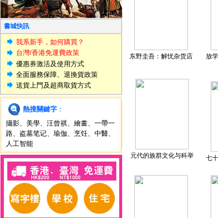
書城快訊
我系新手，如何購買？
台灣/香港免運費政策
东野圭吾：解忧杂货店
放
優惠券激活及使用方式
全面服務保障、退換貨政策
送貨上門及超商取貨方式
熱搜關鍵字
：
攝影
、
美學
、
汪曾祺
、
繪畫
、
一帶一
路
、
盗墓笔记
、
瑜伽
、
烹饪
、
中醫
、
人工智能
元代的族群文化与科举
七