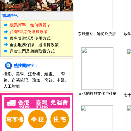
書城快訊
我系新手，如何購買？
台灣/香港免運費政策
东野圭吾：解忧杂货店
放
優惠券激活及使用方式
全面服務保障、退換貨政策
送貨上門及超商取貨方式
熱搜關鍵字
：
攝影
、
美學
、
汪曾祺
、
繪畫
、
一帶一
路
、
盗墓笔记
、
瑜伽
、
烹饪
、
中醫
、
人工智能
元代的族群文化与科举
七