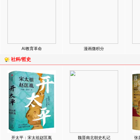
AI教育革命
漫画微积分
社科/哲史
开太平：宋太祖赵匡胤
魏晋南北朝史札记
张