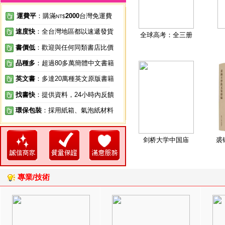
運費平
：購滿
2000
台灣免運費
NT$
速度快
：全台灣地區都以速遞發貨
全球高考：全三册
書價低
：歡迎與任何同類書店比價
品種多
：超過80多萬簡體中文書籍
英文書
：多達20萬種英文原版書籍
找書快
：提供資料，24小時內反饋
環保包裝
：採用紙箱、氣泡紙材料
剑桥大学中国庙
裘
專業/技術