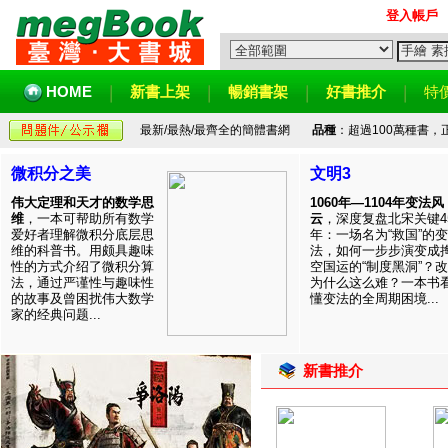
登入帳戶
HOME
新書上架
暢銷書架
好書推介
特
最新/最熱/最齊全的簡體書網
品種
：超過100萬種書
微积分之美
文明3
伟大定理和天才的数学思
1060年—1104年变法风
维
，一本可帮助所有数学
云
，深度复盘北宋关键4
爱好者理解微积分底层思
年：一场名为“救国”的变
维的科普书。用颇具趣味
法，如何一步步演变成
性的方式介绍了微积分算
空国运的“制度黑洞”？
法，通过严谨性与趣味性
为什么这么难？一本书
的故事及曾困扰伟大数学
懂变法的全周期困境...
家的经典问题...
新書推介