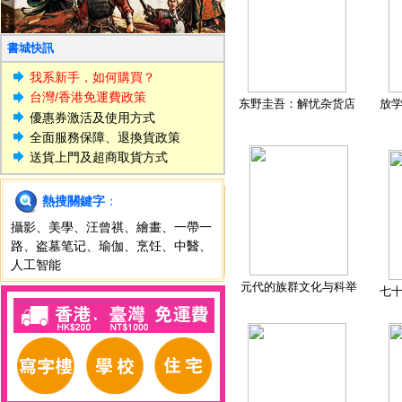
書城快訊
我系新手，如何購買？
台灣/香港免運費政策
东野圭吾：解忧杂货店
放
優惠券激活及使用方式
全面服務保障、退換貨政策
送貨上門及超商取貨方式
熱搜關鍵字
：
攝影
、
美學
、
汪曾祺
、
繪畫
、
一帶一
路
、
盗墓笔记
、
瑜伽
、
烹饪
、
中醫
、
人工智能
元代的族群文化与科举
七