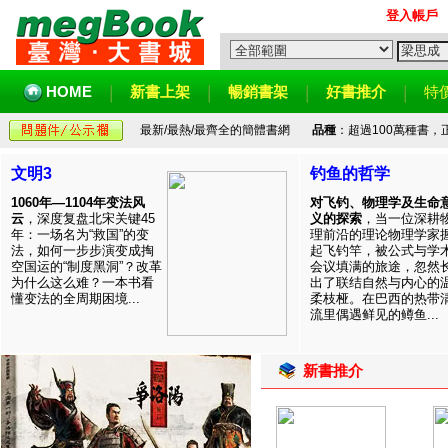
登入帳戶
HOME
新書上架
暢銷書架
好書推介
特
最新/最熱/最齊全的簡體書網
品種
：超過100萬種書
文明3
钓鱼的哲学
1060年—1104年变法风
对飞钓、物理学及生命
云
，深度复盘北宋关键45
义的探索
，当一位深耕
年：一场名为“救国”的变
理前沿的理论物理学家
法，如何一步步演变成掏
起飞钓竿，被公式与学
空国运的“制度黑洞”？改革
会议填满的旅途，忽然
为什么这么难？一本书看
出了联结自然与内心的
懂变法的全周期困境...
柔枝桠。在巴西的热带
流里偶遇鲜见的鳟鱼...
新書推介