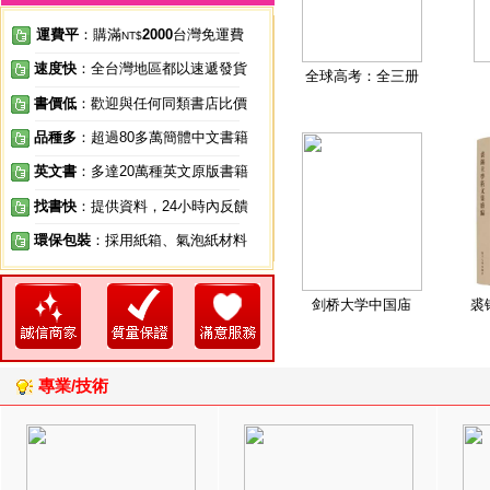
運費平
：購滿
2000
台灣免運費
NT$
速度快
：全台灣地區都以速遞發貨
全球高考：全三册
書價低
：歡迎與任何同類書店比價
品種多
：超過80多萬簡體中文書籍
英文書
：多達20萬種英文原版書籍
找書快
：提供資料，24小時內反饋
環保包裝
：採用紙箱、氣泡紙材料
剑桥大学中国庙
裘
專業/技術