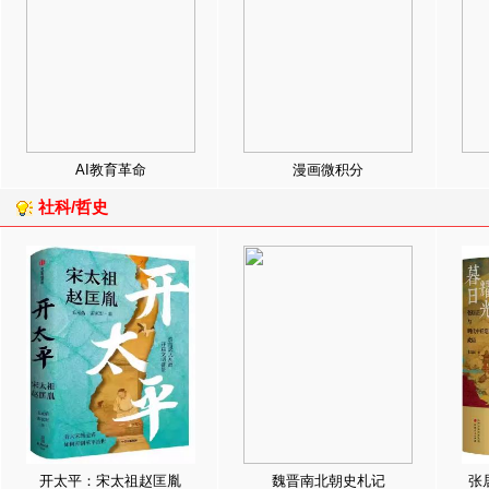
AI教育革命
漫画微积分
社科/哲史
开太平：宋太祖赵匡胤
魏晋南北朝史札记
张