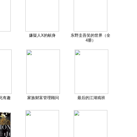
嫌疑人X的献身
东野圭吾笑的世界（全
4册）
此有趣
家族财富管理顾问
最后的江湖戏班