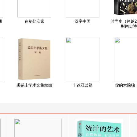
册
在别处安家
汉字中国
时尚史（跨越2
时尚史诗
裘锡圭学术文集续编
十论汪曾祺
你的大脑独