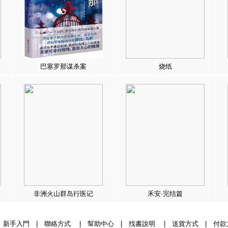
巴塞罗那谋杀案
烧纸
非洲火山群岛行医记
禾安·完结篇
|
新手入門
|
聯絡方式
|
幫助中心
|
找書說明
|
送貨方式
|
付款