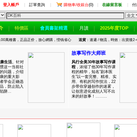
登入帳戶
|
訂單查詢
|
購物車/收銀台
(0)
|
在線留言板
|
付
介
特價區
會員書架精選
月讀
2025年度TOP
100萬種書，正品正价，放心網購，悭钱省心
送貨
：速遞 / 物流，時效：出貨後2-
故事写作大师班
健康生活
。针对
风行全美30年故事写作课
惯这一当前社
程
，浓缩了他30年写作课
的问题，介绍
程的精华，知名“剧本医
康的重大影
生”以一套完整、精准、实
者学会正确选
用、有机的写作技法，22
品，防止陷入
步带你穿越创作的迷雾，
阱...
让创意进化成别人写不出
来的好故事！……...