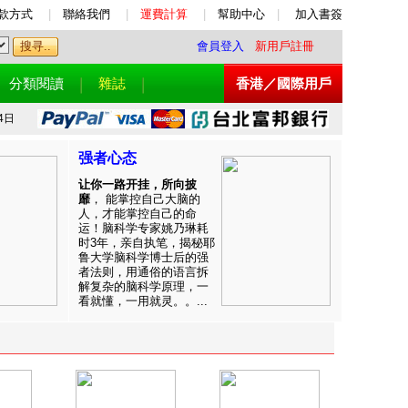
款方式
|
聯絡我們
|
運費計算
|
幫助中心
|
加入書簽
會員登入
新用戶註冊
分類閱讀
雜誌
香港／國際用戶
4日
强者心态
让你一路开挂，所向披
靡
， 能掌控自己大脑的
人，才能掌控自己的命
运！脑科学专家姚乃琳耗
时3年，亲自执笔，揭秘耶
鲁大学脑科学博士后的强
者法则，用通俗的语言拆
解复杂的脑科学原理，一
看就懂，一用就灵。。...