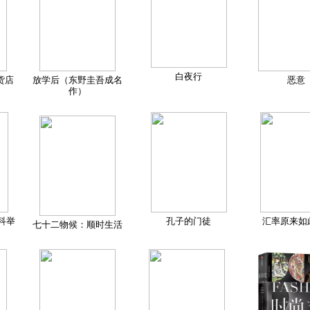
白夜行
货店
放学后（东野圭吾成名
恶意
作）
科举
孔子的门徒
汇率原来如
七十二物候：顺时生活