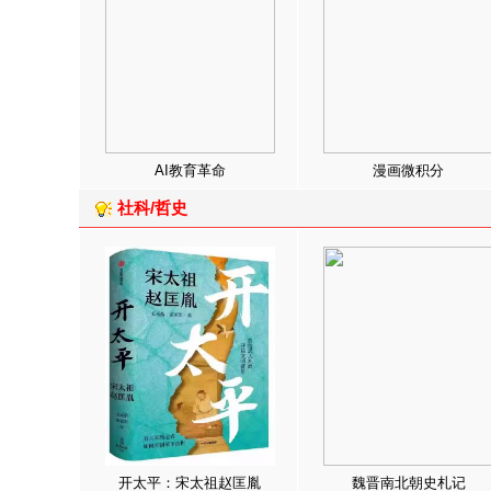
AI教育革命
漫画微积分
社科/哲史
开太平：宋太祖赵匡胤
魏晋南北朝史札记