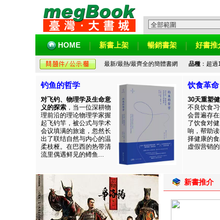
HOME
新書上架
暢銷書架
好書推
最新/最熱/最齊全的簡體書網
品種
：超過
钓鱼的哲学
饮食革命
对飞钓、物理学及生命意
30天重塑
义的探索
，当一位深耕物
不良饮食习
理前沿的理论物理学家握
会普遍存在
起飞钓竿，被公式与学术
了饮食对健
会议填满的旅途，忽然长
响，帮助读
出了联结自然与内心的温
择健康的食
柔枝桠。在巴西的热带清
虚假营销的陷
流里偶遇鲜见的鳟鱼...
新書推介