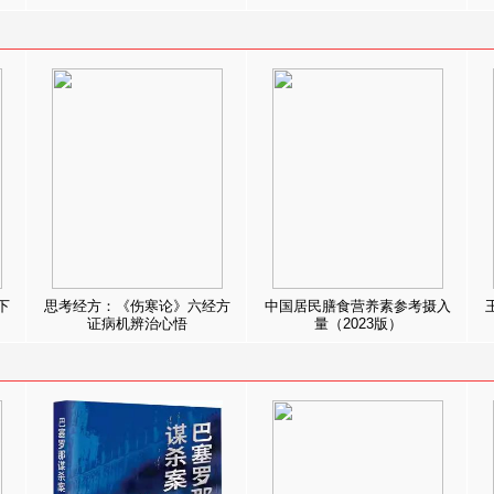
下
思考经方：《伤寒论》六经方
中国居民膳食营养素参考摄入
证病机辨治心悟
量（2023版）