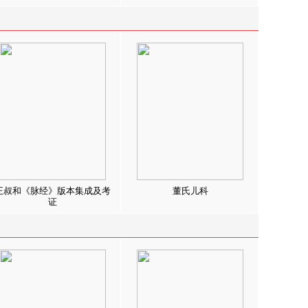
王叔和《脉经》版本集成及考
董氏儿科
证