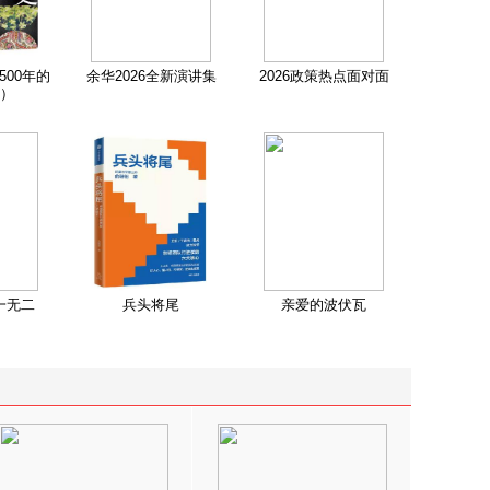
500年的
余华2026全新演讲集
2026政策热点面对面
）
一无二
兵头将尾
亲爱的波伏瓦