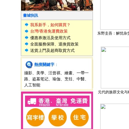
書城快訊
我系新手，如何購買？
台灣/香港免運費政策
东野圭吾：解忧杂
優惠券激活及使用方式
全面服務保障、退換貨政策
送貨上門及超商取貨方式
熱搜關鍵字
：
攝影
、
美學
、
汪曾祺
、
繪畫
、
一帶一
路
、
盗墓笔记
、
瑜伽
、
烹饪
、
中醫
、
人工智能
元代的族群文化与