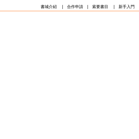
書城介紹
|
合作申請
|
索要書目
|
新手入門