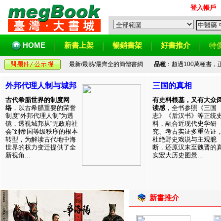
登入帳戶
HOME
新書上架
暢銷書架
好書推介
特
最新/最熱/最齊全的簡體書網
品種
：超過100萬種書
外邦代理人制与城邦
三国的真相
古代希腊世界的制度网
有史料根基，又有大众
络
，以古希腊重要的荣誉
读感
，全书参照《三国
制度“外邦代理人制”为透
志》《后汉书》等正统
镜，透视城邦从“无政府社
料，融合近现代史学研
会”到帝国等级秩序的根本
究、考古实证多重佐证
转型，为解读古代地中海
杜绝野史戏说与主观臆
世界的权力变迁提供了全
断，还原汉末至魏晋的
新视角...
实宏大历史图景...
新書推介