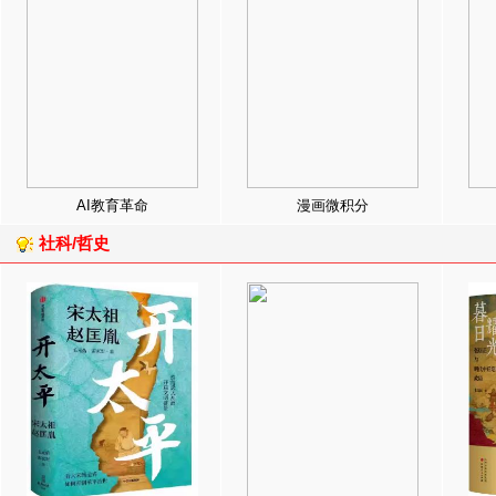
AI教育革命
漫画微积分
社科/哲史