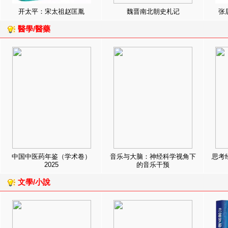
开太平：宋太祖赵匡胤
魏晋南北朝史札记
张
醫學/醫藥
中国中医药年鉴（学术卷）
音乐与大脑：神经科学视角下
思考
2025
的音乐干预
文學/小說