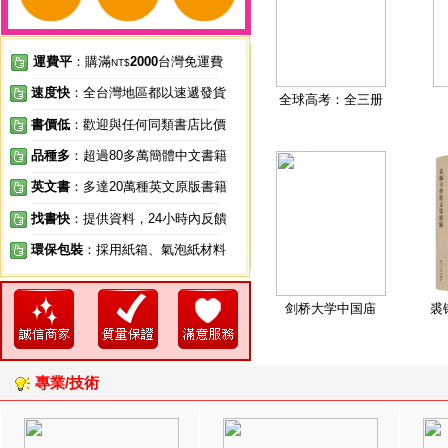
運費平
：購滿
2000
台灣免運費
NT$
速度快
：全台灣地區都以速遞發貨
全球高考：全三册
書價低
：歡迎與任何同類書店比價
品種多
：超過80多萬簡體中文書籍
英文書
：多達20萬種英文原版書籍
找書快
：提供資料，24小時內反饋
環保包裝
：採用紙箱、氣泡紙材料
剑桥大学中国庙
裘
專業/技術