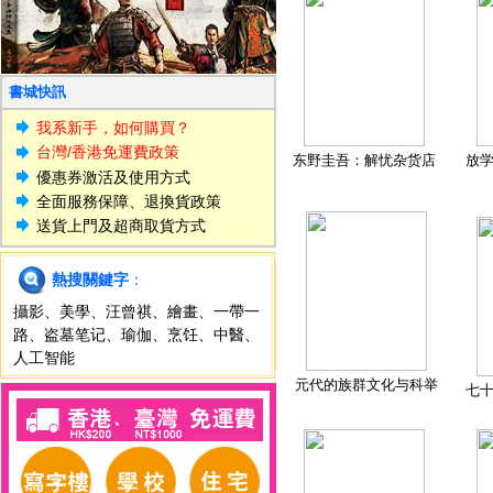
書城快訊
我系新手，如何購買？
台灣/香港免運費政策
东野圭吾：解忧杂货店
放
優惠券激活及使用方式
全面服務保障、退換貨政策
送貨上門及超商取貨方式
熱搜關鍵字
：
攝影
、
美學
、
汪曾祺
、
繪畫
、
一帶一
路
、
盗墓笔记
、
瑜伽
、
烹饪
、
中醫
、
人工智能
元代的族群文化与科举
七