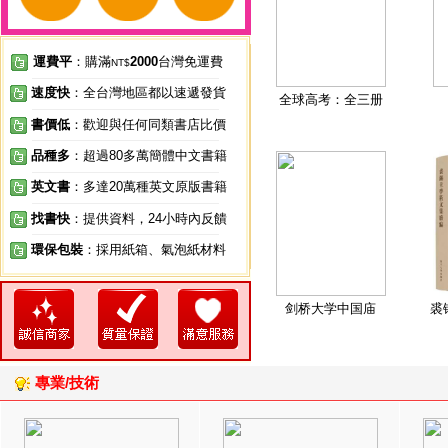
運費平
：購滿
2000
台灣免運費
NT$
速度快
：全台灣地區都以速遞發貨
全球高考：全三册
書價低
：歡迎與任何同類書店比價
品種多
：超過80多萬簡體中文書籍
英文書
：多達20萬種英文原版書籍
找書快
：提供資料，24小時內反饋
環保包裝
：採用紙箱、氣泡紙材料
剑桥大学中国庙
裘
專業/技術