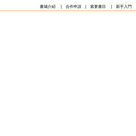
書城介紹
|
合作申請
|
索要書目
|
新手入門