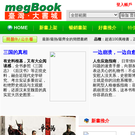
登入帳戶
HOME
新書上架
暢銷書架
好書推介
特
最新/最熱/最齊全的簡體書網
品種
：超過100萬種書
三国的真相
一边崩溃，一边自
有史料根基，又有大众阅
人生应急指南
， 日常情
读感
，全书参照《三国
问题的速查手册，向朋
志》《后汉书》等正统史
表达关心的礼物书：不
料，融合近现代史学研
安慰人没关系，史密斯
究、考古实证多重佐证，
士就是你的治愈系嘴替
杜绝野史戏说与主观臆
耐死型人格修炼指南：
断，还原汉末至魏晋的真
易崩溃没关系，这本书
实宏大历史图景...
你容易自愈...
新書推介