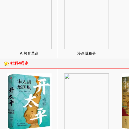
AI教育革命
漫画微积分
社科/哲史