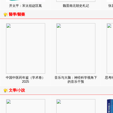
开太平：宋太祖赵匡胤
魏晋南北朝史札记
张
醫學/醫藥
中国中医药年鉴（学术卷）
音乐与大脑：神经科学视角下
思考
2025
的音乐干预
文學/小說