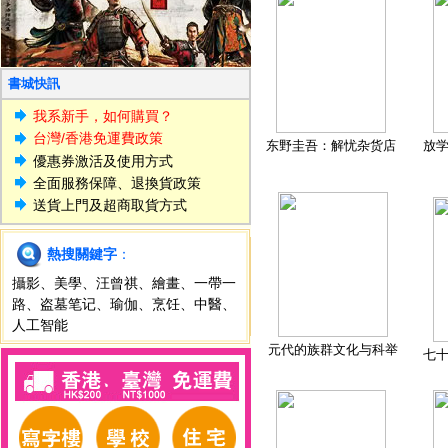
書城快訊
我系新手，如何購買？
台灣/香港免運費政策
东野圭吾：解忧杂货店
放
優惠券激活及使用方式
全面服務保障、退換貨政策
送貨上門及超商取貨方式
熱搜關鍵字
：
攝影
、
美學
、
汪曾祺
、
繪畫
、
一帶一
路
、
盗墓笔记
、
瑜伽
、
烹饪
、
中醫
、
人工智能
元代的族群文化与科举
七