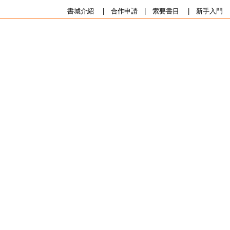
書城介紹
|
合作申請
|
索要書目
|
新手入門