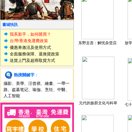
書城快訊
我系新手，如何購買？
台灣/香港免運費政策
东野圭吾：解忧杂货店
放
優惠券激活及使用方式
全面服務保障、退換貨政策
送貨上門及超商取貨方式
熱搜關鍵字
：
攝影
、
美學
、
汪曾祺
、
繪畫
、
一帶一
路
、
盗墓笔记
、
瑜伽
、
烹饪
、
中醫
、
人工智能
元代的族群文化与科举
七