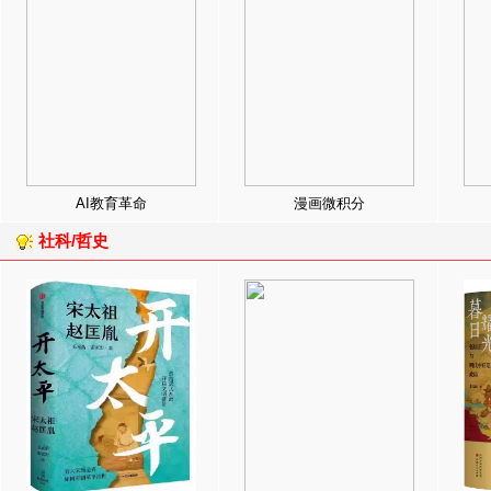
AI教育革命
漫画微积分
社科/哲史