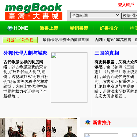
登入帳戶
HOME
新書上架
暢銷書架
好書推介
特
最新/最熱/最齊全的簡體書網
品種
：超過100萬種書
外邦代理人制与城邦
三国的真相
古代希腊世界的制度网
有史料根基，又有大众
络
，以古希腊重要的荣誉
读感
，全书参照《三国
制度“外邦代理人制”为透
志》《后汉书》等正统
镜，透视城邦从“无政府社
料，融合近现代史学研
会”到帝国等级秩序的根本
究、考古实证多重佐证
转型，为解读古代地中海
杜绝野史戏说与主观臆
世界的权力变迁提供了全
断，还原汉末至魏晋的
新视角...
实宏大历史图景...
新書推介