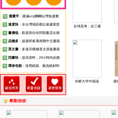
運費平
：購滿
2000
台灣免運費
NT$
速度快
：全台灣地區都以速遞發貨
全球高考：全三册
書價低
：歡迎與任何同類書店比價
品種多
：超過80多萬簡體中文書籍
英文書
：多達20萬種英文原版書籍
找書快
：提供資料，24小時內反饋
環保包裝
：採用紙箱、氣泡紙材料
剑桥大学中国庙
裘
專業/技術