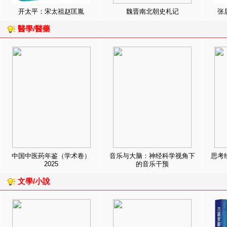
开太平：宋太祖赵匡胤
魏晋南北朝史札记
张
醫學/醫藥
中国中医药年鉴（学术卷）
音乐与大脑：神经科学视角下
思考
2025
的音乐干预
文學/小說