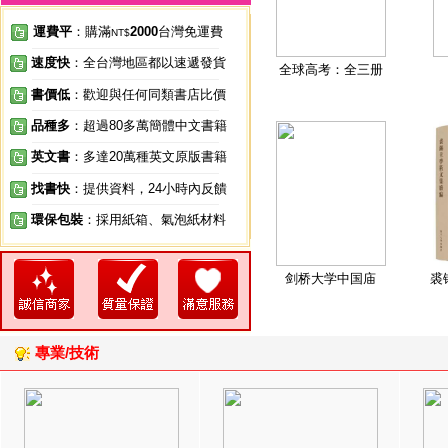
運費平
：購滿
2000
台灣免運費
NT$
速度快
：全台灣地區都以速遞發貨
全球高考：全三册
書價低
：歡迎與任何同類書店比價
品種多
：超過80多萬簡體中文書籍
英文書
：多達20萬種英文原版書籍
找書快
：提供資料，24小時內反饋
環保包裝
：採用紙箱、氣泡紙材料
剑桥大学中国庙
裘
專業/技術