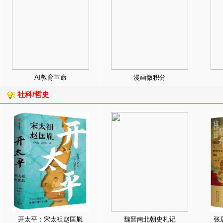
AI教育革命
漫画微积分
社科/哲史
开太平：宋太祖赵匡胤
魏晋南北朝史札记
张