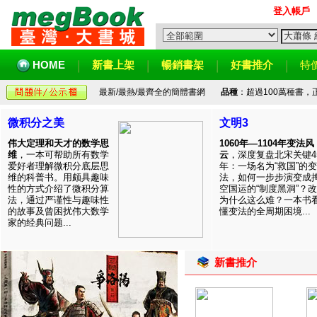
登入帳戶
HOME
新書上架
暢銷書架
好書推介
特
最新/最熱/最齊全的簡體書網
品種
：超過100萬種書
微积分之美
文明3
伟大定理和天才的数学思
1060年—1104年变法风
维
，一本可帮助所有数学
云
，深度复盘北宋关键4
爱好者理解微积分底层思
年：一场名为“救国”的变
维的科普书。用颇具趣味
法，如何一步步演变成
性的方式介绍了微积分算
空国运的“制度黑洞”？
法，通过严谨性与趣味性
为什么这么难？一本书
的故事及曾困扰伟大数学
懂变法的全周期困境...
家的经典问题...
新書推介