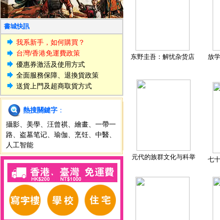
書城快訊
我系新手，如何購買？
台灣/香港免運費政策
东野圭吾：解忧杂货店
放
優惠券激活及使用方式
全面服務保障、退換貨政策
送貨上門及超商取貨方式
熱搜關鍵字
：
攝影
、
美學
、
汪曾祺
、
繪畫
、
一帶一
路
、
盗墓笔记
、
瑜伽
、
烹饪
、
中醫
、
人工智能
元代的族群文化与科举
七