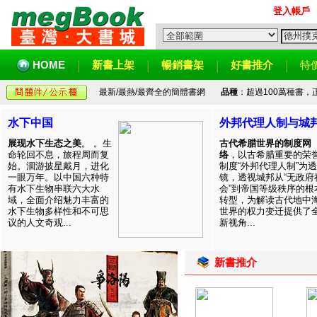
登入帳戶
HOME
新書上架
暢銷書架
好書推介
特
最新/最熱/最齊全的簡體書網
品種
：超過100萬種書
水下中国
外邦代理人制与城
展现水下生态之美
。 。生
古代希腊世界的制度网
命轮回不息，旅程周而复
络
，以古希腊重要的荣
始。洄游披星戴月，进化
制度“外邦代理人制”为透
一眼万年。以中国六种特
镜，透视城邦从“无政府
有水下生物串联六大水
会”到帝国等级秩序的根
域，全面介绍魅力丰富的
转型，为解读古代地中
水下生物多样性和不可思
世界的权力变迁提供了
议的人文奇观...
新视角...
新書推介