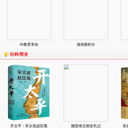
AI教育革命
漫画微积分
社科/哲史
开太平：宋太祖赵匡胤
魏晋南北朝史札记
张