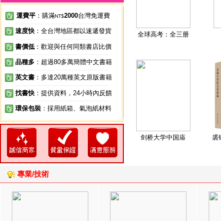
運費平
：購滿
2000
台灣免運費
NT$
速度快
：全台灣地區都以速遞發貨
全球高考：全三册
書價低
：歡迎與任何同類書店比價
品種多
：超過80多萬簡體中文書籍
英文書
：多達20萬種英文原版書籍
找書快
：提供資料，24小時內反饋
環保包裝
：採用紙箱、氣泡紙材料
剑桥大学中国庙
裘
專業/技術