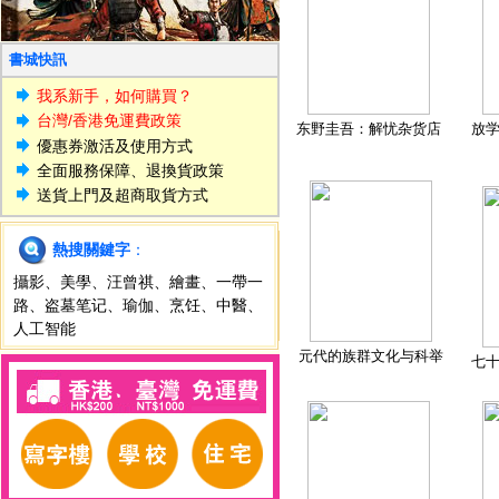
書城快訊
我系新手，如何購買？
台灣/香港免運費政策
东野圭吾：解忧杂货店
放
優惠券激活及使用方式
全面服務保障、退換貨政策
送貨上門及超商取貨方式
熱搜關鍵字
：
攝影
、
美學
、
汪曾祺
、
繪畫
、
一帶一
路
、
盗墓笔记
、
瑜伽
、
烹饪
、
中醫
、
人工智能
元代的族群文化与科举
七