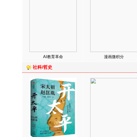
AI教育革命
漫画微积分
社科/哲史