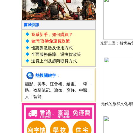
書城快訊
我系新手，如何購買？
台灣/香港免運費政策
东野圭吾：解忧杂
優惠券激活及使用方式
全面服務保障、退換貨政策
送貨上門及超商取貨方式
熱搜關鍵字
：
攝影
、
美學
、
汪曾祺
、
繪畫
、
一帶一
路
、
盗墓笔记
、
瑜伽
、
烹饪
、
中醫
、
人工智能
元代的族群文化与