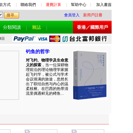
款方式
|
聯絡我們
|
運費計算
|
幫助中心
|
加入書簽
會員登入
新用戶註冊
分類閱讀
雜誌
香港／國際用戶
4日
钓鱼的哲学
对飞钓、物理学及生命意
义的探索
，当一位深耕物
理前沿的理论物理学家握
起飞钓竿，被公式与学术
会议填满的旅途，忽然长
出了联结自然与内心的温
柔枝桠。在巴西的热带清
流里偶遇鲜见的鳟鱼...