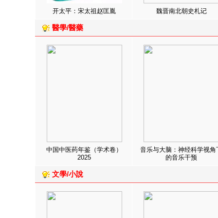
开太平：宋太祖赵匡胤
魏晋南北朝史札记
醫學/醫藥
中国中医药年鉴（学术卷）
音乐与大脑：神经科学视角
2025
的音乐干预
文學/小說