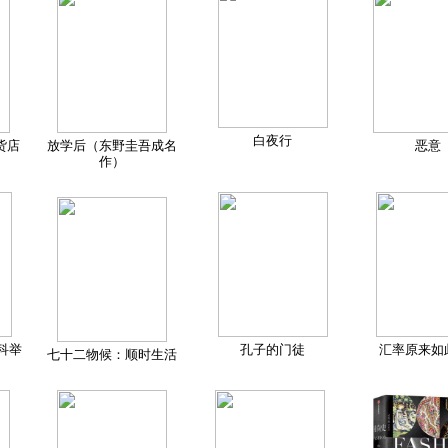
白夜行
货店
放学后（东野圭吾成名
恶意
作）
科举
孔子的门徒
汇率原来如
七十二物候：顺时生活