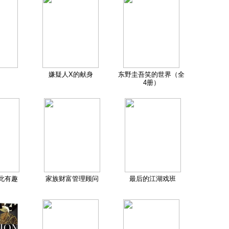
嫌疑人X的献身
东野圭吾笑的世界（全
4册）
此有趣
家族财富管理顾问
最后的江湖戏班