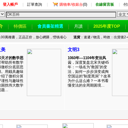
登入帳戶
|
訂單查詢
|
購物車/收銀台
(0)
|
在線留言板
|
付
介
特價區
會員書架精選
月讀
2025年度TOP
100萬種書，正品正价，放心網購，悭钱省心
送貨
：速遞 / 物流，時效：出貨後2-
之美
文明3
和天才的数学思
1060年—1104年变法风
可帮助所有数学
云
，深度复盘北宋关键45
解微积分底层思
年：一场名为“救国”的变
书。用颇具趣味
法，如何一步步演变成掏
介绍了微积分算
空国运的“制度黑洞”？改革
严谨性与趣味性
为什么这么难？一本书看
曾困扰伟大数学
懂变法的全周期困境...
...