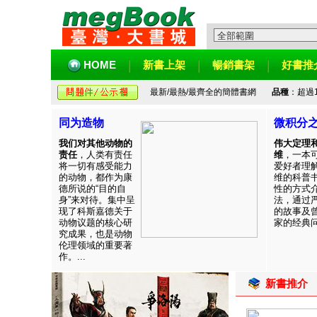
HOME
新書上架
暢銷書架
好書推
最新/最熱/最齊全的簡體書網
品種
：超過
同为造物
微积分
我们对其他动物的
伟大定理
责任
，人类有责任
维
，一本
将一切有感受能力
爱好者理
的动物，都作为康
维的科普
德所说的“目的自
性的方式
身”来对待。集中呈
法，通过
现了科斯嘉德关于
的故事及
动物议题的核心研
家的经典问题
究成果，也是动物
伦理领域的重要著
作。...
新書推介