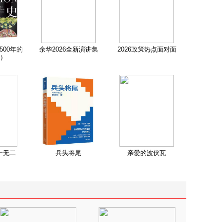
500年的
余华2026全新演讲集
2026政策热点面对面
）
一无二
兵头将尾
亲爱的波伏瓦