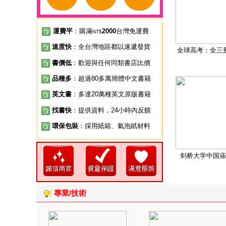
運費平
：購滿
2000
台灣免運費
NT$
速度快
：全台灣地區都以速遞發貨
全球高考：全三
書價低
：歡迎與任何同類書店比價
品種多
：超過80多萬簡體中文書籍
英文書
：多達20萬種英文原版書籍
找書快
：提供資料，24小時內反饋
環保包裝
：採用紙箱、氣泡紙材料
剑桥大学中国庙
專業/技術