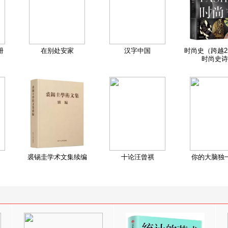
册
在别处安家
汉字中国
时尚史（跨越2
时尚史诗
裘锡圭学术文集续编
十论汪曾祺
你的大脑独