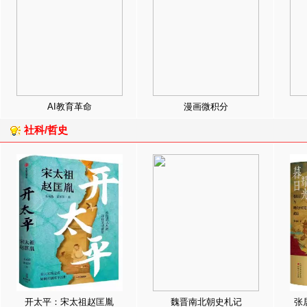
AI教育革命
漫画微积分
社科/哲史
开太平：宋太祖赵匡胤
魏晋南北朝史札记
张