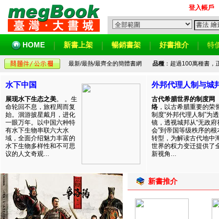
登入帳戶
HOME
新書上架
暢銷書架
好書推介
特
最新/最熱/最齊全的簡體書網
品種
：超過100萬種書
水下中国
外邦代理人制与城
展现水下生态之美
。 。生
古代希腊世界的制度网
命轮回不息，旅程周而复
络
，以古希腊重要的荣
始。洄游披星戴月，进化
制度“外邦代理人制”为透
一眼万年。以中国六种特
镜，透视城邦从“无政府
有水下生物串联六大水
会”到帝国等级秩序的根
域，全面介绍魅力丰富的
转型，为解读古代地中
水下生物多样性和不可思
世界的权力变迁提供了
议的人文奇观...
新视角...
新書推介