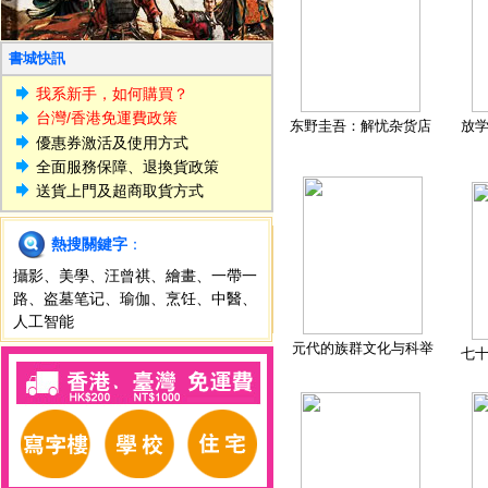
書城快訊
我系新手，如何購買？
台灣/香港免運費政策
东野圭吾：解忧杂货店
放
優惠券激活及使用方式
全面服務保障、退換貨政策
送貨上門及超商取貨方式
熱搜關鍵字
：
攝影
、
美學
、
汪曾祺
、
繪畫
、
一帶一
路
、
盗墓笔记
、
瑜伽
、
烹饪
、
中醫
、
人工智能
元代的族群文化与科举
七