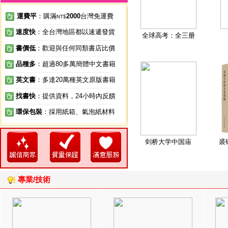
運費平
：購滿
2000
台灣免運費
NT$
速度快
：全台灣地區都以速遞發貨
全球高考：全三册
書價低
：歡迎與任何同類書店比價
品種多
：超過80多萬簡體中文書籍
英文書
：多達20萬種英文原版書籍
找書快
：提供資料，24小時內反饋
環保包裝
：採用紙箱、氣泡紙材料
剑桥大学中国庙
裘
專業/技術