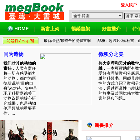
登入帳戶
HOME
新書上架
暢銷書架
好書推介
特
最新/最熱/最齊全的簡體書網
品種
：超過100萬種書
同为造物
微积分之美
我们对其他动物的
伟大定理和天才的数学
责任
，人类有责任
维
，一本可帮助所有数
将一切有感受能力
爱好者理解微积分底层
的动物，都作为康
维的科普书。用颇具趣
德所说的“目的自
性的方式介绍了微积分
身”来对待。集中呈
法，通过严谨性与趣味
现了科斯嘉德关于
的故事及曾困扰伟大数
动物议题的核心研
家的经典问题...
究成果，也是动物
伦理领域的重要著
作。...
新書推介