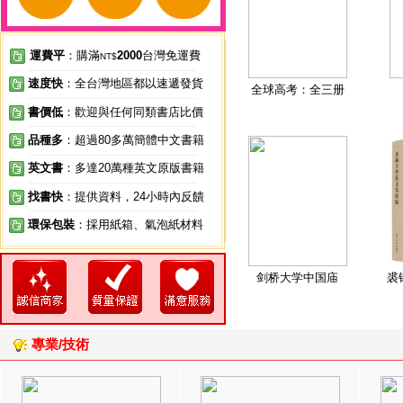
運費平
：購滿
2000
台灣免運費
NT$
速度快
：全台灣地區都以速遞發貨
全球高考：全三册
書價低
：歡迎與任何同類書店比價
品種多
：超過80多萬簡體中文書籍
英文書
：多達20萬種英文原版書籍
找書快
：提供資料，24小時內反饋
環保包裝
：採用紙箱、氣泡紙材料
剑桥大学中国庙
裘
專業/技術