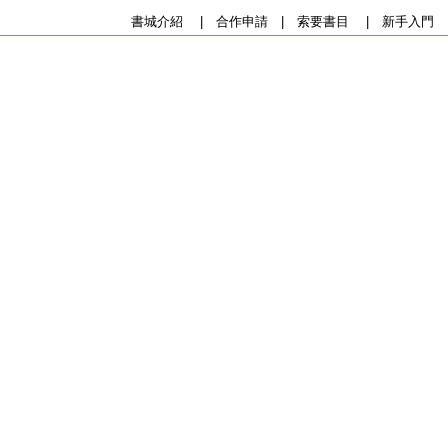
書城介紹
|
合作申請
|
索要書目
|
新手入門