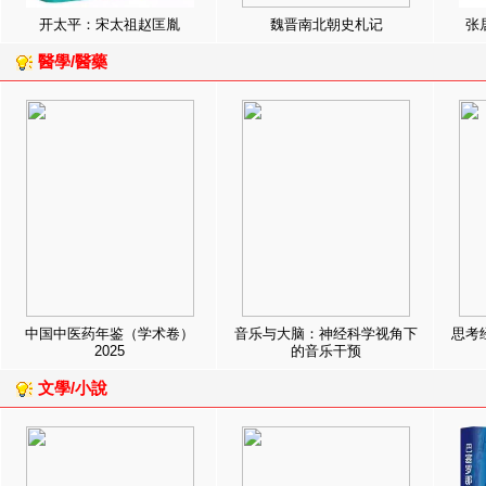
开太平：宋太祖赵匡胤
魏晋南北朝史札记
张
醫學/醫藥
中国中医药年鉴（学术卷）
音乐与大脑：神经科学视角下
思考
2025
的音乐干预
文學/小說