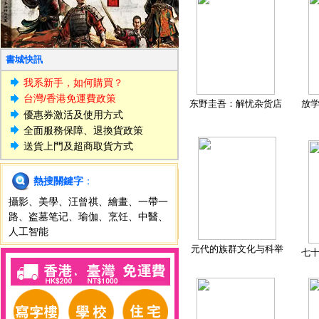
書城快訊
我系新手，如何購買？
台灣/香港免運費政策
东野圭吾：解忧杂货店
放
優惠券激活及使用方式
全面服務保障、退換貨政策
送貨上門及超商取貨方式
熱搜關鍵字
：
攝影
、
美學
、
汪曾祺
、
繪畫
、
一帶一
路
、
盗墓笔记
、
瑜伽
、
烹饪
、
中醫
、
人工智能
元代的族群文化与科举
七