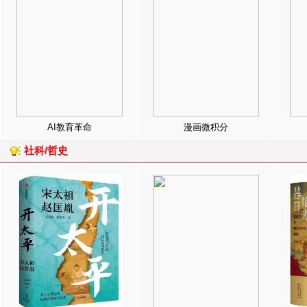
AI教育革命
漫画微积分
社科/哲史