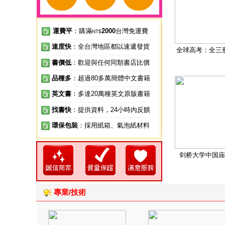
運費平
：購滿
2000
台灣免運費
NT$
速度快
：全台灣地區都以速遞發貨
全球高考：全三
書價低
：歡迎與任何同類書店比價
品種多
：超過80多萬簡體中文書籍
英文書
：多達20萬種英文原版書籍
找書快
：提供資料，24小時內反饋
環保包裝
：採用紙箱、氣泡紙材料
剑桥大学中国庙
專業/技術