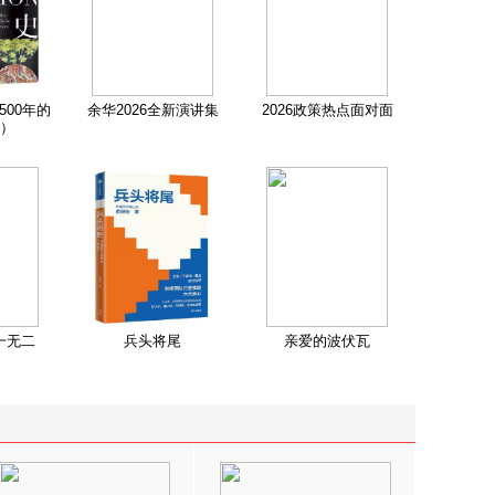
500年的
余华2026全新演讲集
2026政策热点面对面
）
一无二
兵头将尾
亲爱的波伏瓦