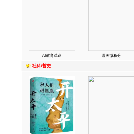
AI教育革命
漫画微积分
社科/哲史