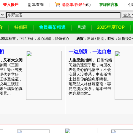
登入帳戶
|
訂單查詢
|
購物車/收銀台
(0)
|
在線留言板
|
付
介
特價區
會員書架精選
月讀
2025年度TOP
100萬種書，正品正价，放心網購，悭钱省心
送貨
：速遞 / 物流，時效：出貨後2-
相
一边崩溃，一边自愈
，又有大众阅
人生应急指南
， 日常情绪
参照《三国
问题的速查手册，向朋友
书》等正统史
表达关心的礼物书：不会
现代史学研
安慰人没关系，史密斯博
证多重佐证，
士就是你的治愈系嘴替。
说与主观臆
耐死型人格修炼指南：容
末至魏晋的真
易崩溃没关系，这本书帮
景...
你容易自愈...