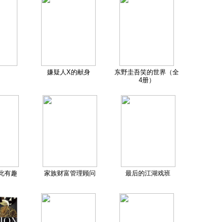
嫌疑人X的献身
东野圭吾笑的世界（全
4册）
此有趣
家族财富管理顾问
最后的江湖戏班