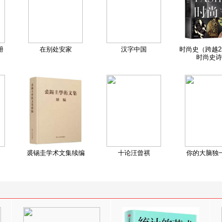
册
在别处安家
汉字中国
时尚史（跨越2
时尚史诗
裘锡圭学术文集续编
十论汪曾祺
你的大脑独