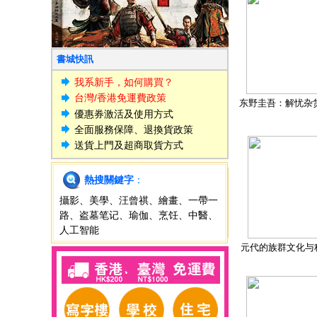
書城快訊
我系新手，如何購買？
台灣/香港免運費政策
东野圭吾：解忧杂
優惠券激活及使用方式
全面服務保障、退換貨政策
送貨上門及超商取貨方式
熱搜關鍵字
：
攝影
、
美學
、
汪曾祺
、
繪畫
、
一帶一
路
、
盗墓笔记
、
瑜伽
、
烹饪
、
中醫
、
人工智能
元代的族群文化与