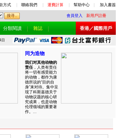
款方式
|
聯絡我們
|
運費計算
|
幫助中心
|
加入書簽
會員登入
新用戶註冊
分類閱讀
雜誌
香港／國際用戶
4日
同为造物
我们对其他动物的
责任
，人类有责任
将一切有感受能力
的动物，都作为康
德所说的“目的自
身”来对待。集中呈
现了科斯嘉德关于
动物议题的核心研
究成果，也是动物
伦理领域的重要著
作。...