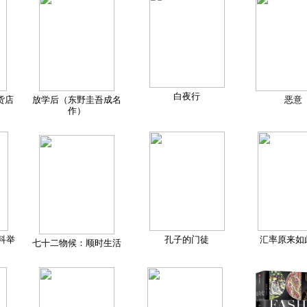
白夜行
货店
放学后（东野圭吾成名
恶意
作）
科举
孔子的门徒
汇率原来如
七十二物候：顺时生活