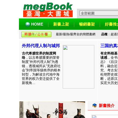
HOME
新書上架
暢銷書架
好書推
最新/最熱/最齊全的簡體書網
品種
：超過
外邦代理人制与城邦
三国的真
古代希腊世界的制度网
有史料根基
络
，以古希腊重要的荣誉
读感
，全书
制度“外邦代理人制”为透
志》《后汉
镜，透视城邦从“无政府社
料，融合近
会”到帝国等级秩序的根本
究、考古实
转型，为解读古代地中海
杜绝野史戏
世界的权力变迁提供了全
断，还原汉
新视角...
实宏大历史图
新書推介