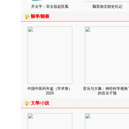
开太平：宋太祖赵匡胤
魏晋南北朝史札记
醫學/醫藥
中国中医药年鉴（学术卷）
音乐与大脑：神经科学视角
2025
的音乐干预
文學/小說