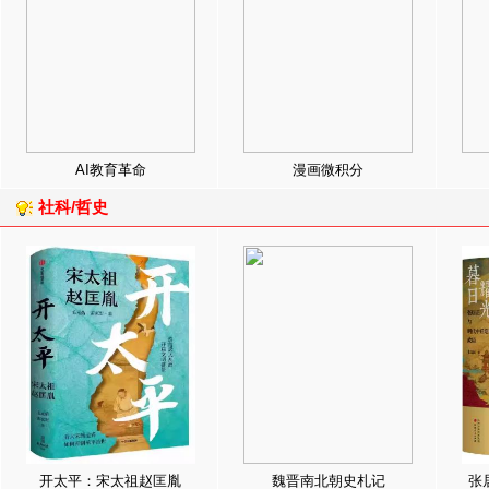
AI教育革命
漫画微积分
社科/哲史
开太平：宋太祖赵匡胤
魏晋南北朝史札记
张