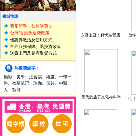
書城快訊
我系新手，如何購買？
台灣/香港免運費政策
东野圭吾：解忧杂货店
放
優惠券激活及使用方式
全面服務保障、退換貨政策
送貨上門及超商取貨方式
熱搜關鍵字
：
攝影
、
美學
、
汪曾祺
、
繪畫
、
一帶一
路
、
盗墓笔记
、
瑜伽
、
烹饪
、
中醫
、
人工智能
元代的族群文化与科举
七