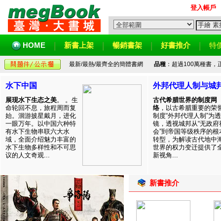
登入帳戶
HOME
新書上架
暢銷書架
好書推介
特
最新/最熱/最齊全的簡體書網
品種
：超過100萬種書
水下中国
外邦代理人制与城
展现水下生态之美
。 。生
古代希腊世界的制度网
命轮回不息，旅程周而复
络
，以古希腊重要的荣
始。洄游披星戴月，进化
制度“外邦代理人制”为透
一眼万年。以中国六种特
镜，透视城邦从“无政府
有水下生物串联六大水
会”到帝国等级秩序的根
域，全面介绍魅力丰富的
转型，为解读古代地中
水下生物多样性和不可思
世界的权力变迁提供了
议的人文奇观...
新视角...
新書推介