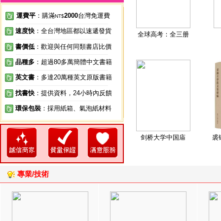
運費平
：購滿
2000
台灣免運費
NT$
速度快
：全台灣地區都以速遞發貨
全球高考：全三册
書價低
：歡迎與任何同類書店比價
品種多
：超過80多萬簡體中文書籍
英文書
：多達20萬種英文原版書籍
找書快
：提供資料，24小時內反饋
環保包裝
：採用紙箱、氣泡紙材料
剑桥大学中国庙
裘
專業/技術