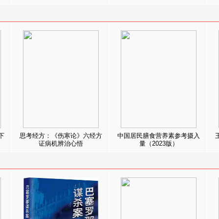
下
思考经方：《伤寒论》六经方
中国居民膳食营养素参考摄入
证病机辨治心悟
量（2023版）