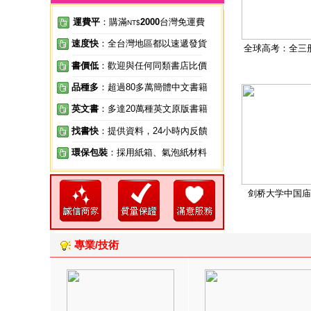
運費平
：購滿
2000
台灣免運費
NT$
速度快
：全台灣地區都以速遞發貨
全球高考：全三
書價低
：歡迎與任何同類書店比價
品種多
：超過80多萬簡體中文書籍
英文書
：多達20萬種英文原版書籍
找書快
：提供資料，24小時內反饋
環保包裝
：採用紙箱、氣泡紙材料
剑桥大学中国庙
專業/技術