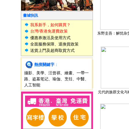
書城快訊
我系新手，如何購買？
台灣/香港免運費政策
东野圭吾：解忧杂
優惠券激活及使用方式
全面服務保障、退換貨政策
送貨上門及超商取貨方式
熱搜關鍵字
：
攝影
、
美學
、
汪曾祺
、
繪畫
、
一帶一
路
、
盗墓笔记
、
瑜伽
、
烹饪
、
中醫
、
人工智能
元代的族群文化与