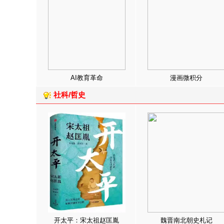
AI教育革命
漫画微积分
社科/哲史
开太平：宋太祖赵匡胤
魏晋南北朝史札记