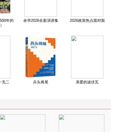
500年的
余华2026全新演讲集
2026政策热点面对面
）
一无二
兵头将尾
亲爱的波伏瓦