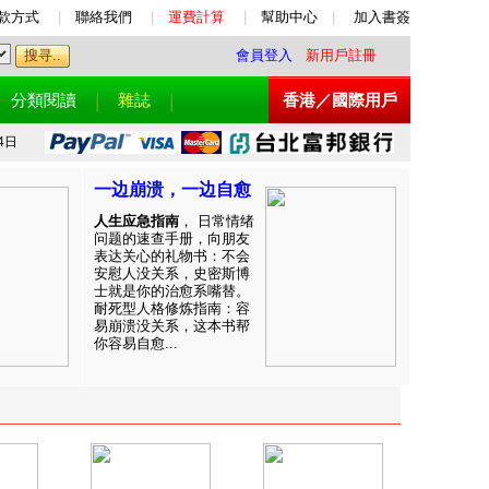
款方式
|
聯絡我們
|
運費計算
|
幫助中心
|
加入書簽
會員登入
新用戶註冊
分類閱讀
雜誌
香港／國際用戶
4日
一边崩溃，一边自愈
人生应急指南
， 日常情绪
问题的速查手册，向朋友
表达关心的礼物书：不会
安慰人没关系，史密斯博
士就是你的治愈系嘴替。
耐死型人格修炼指南：容
易崩溃没关系，这本书帮
你容易自愈...