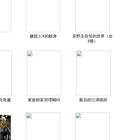
嫌疑人X的献身
东野圭吾笑的世界（全
4册）
此有趣
家族财富管理顾问
最后的江湖戏班