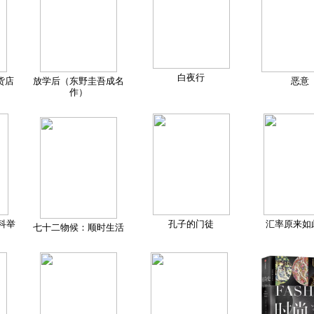
白夜行
货店
放学后（东野圭吾成名
恶意
作）
科举
孔子的门徒
汇率原来如
七十二物候：顺时生活