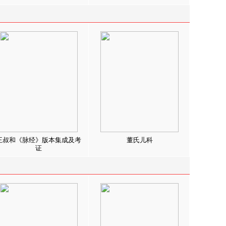
王叔和《脉经》版本集成及考
董氏儿科
证