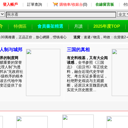
登入帳戶
|
訂單查詢
|
購物車/收銀台
(0)
|
在線留言板
|
付
介
特價區
會員書架精選
月讀
2025年度TOP
100萬種書，正品正价，放心網購，悭钱省心
送貨
：速遞 / 物流，時效：出貨後2-
人制与城邦
三国的真相
界的制度网
有史料根基，又有大众阅
腊重要的荣誉
读感
，全书参照《三国
代理人制”为透
志》《后汉书》等正统史
邦从“无政府社
料，融合近现代史学研
等级秩序的根本
究、考古实证多重佐证，
读古代地中海
杜绝野史戏说与主观臆
变迁提供了全
断，还原汉末至魏晋的真
实宏大历史图景...