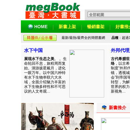
HOME
新書上架
暢銷書架
好書推
最新/最熱/最齊全的簡體書網
品種
：超過
水下中国
外邦代理
展现水下生态之美
。 。生
古代希腊世
命轮回不息，旅程周而复
络
，以古希
始。洄游披星戴月，进化
制度“外邦
一眼万年。以中国六种特
镜，透视城
有水下生物串联六大水
会”到帝国
域，全面介绍魅力丰富的
转型，为解
水下生物多样性和不可思
世界的权力
议的人文奇观...
新视角...
新書推介