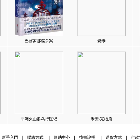
巴塞罗那谋杀案
烧纸
非洲火山群岛行医记
禾安·完结篇
|
新手入門
|
聯絡方式
|
幫助中心
|
找書說明
|
送貨方式
|
付款