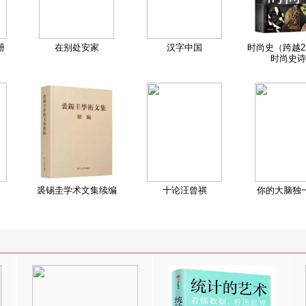
册
在别处安家
汉字中国
时尚史（跨越2
时尚史诗
裘锡圭学术文集续编
十论汪曾祺
你的大脑独