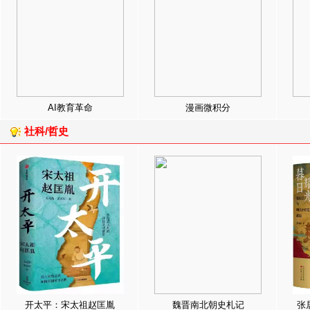
AI教育革命
漫画微积分
社科/哲史
开太平：宋太祖赵匡胤
魏晋南北朝史札记
张