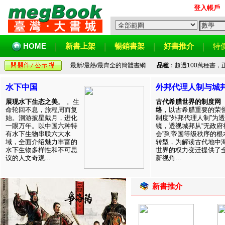
登入帳戶
HOME
新書上架
暢銷書架
好書推介
特
最新/最熱/最齊全的簡體書網
品種
：超過100萬種書
水下中国
外邦代理人制与城
展现水下生态之美
。 。生
古代希腊世界的制度网
命轮回不息，旅程周而复
络
，以古希腊重要的荣
始。洄游披星戴月，进化
制度“外邦代理人制”为透
一眼万年。以中国六种特
镜，透视城邦从“无政府
有水下生物串联六大水
会”到帝国等级秩序的根
域，全面介绍魅力丰富的
转型，为解读古代地中
水下生物多样性和不可思
世界的权力变迁提供了
议的人文奇观...
新视角...
新書推介