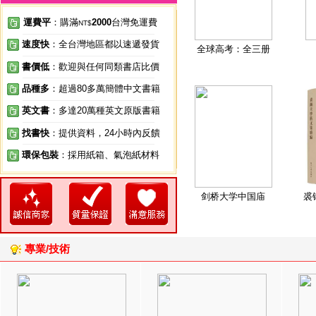
運費平
：購滿
2000
台灣免運費
NT$
速度快
：全台灣地區都以速遞發貨
全球高考：全三册
書價低
：歡迎與任何同類書店比價
品種多
：超過80多萬簡體中文書籍
英文書
：多達20萬種英文原版書籍
找書快
：提供資料，24小時內反饋
環保包裝
：採用紙箱、氣泡紙材料
剑桥大学中国庙
裘
專業/技術