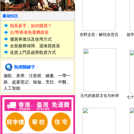
書城快訊
我系新手，如何購買？
台灣/香港免運費政策
东野圭吾：解忧杂货店
放
優惠券激活及使用方式
全面服務保障、退換貨政策
送貨上門及超商取貨方式
熱搜關鍵字
：
攝影
、
美學
、
汪曾祺
、
繪畫
、
一帶一
路
、
盗墓笔记
、
瑜伽
、
烹饪
、
中醫
、
人工智能
元代的族群文化与科举
七