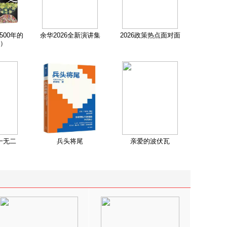
500年的
余华2026全新演讲集
2026政策热点面对面
）
一无二
兵头将尾
亲爱的波伏瓦