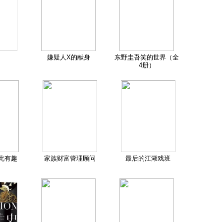
嫌疑人X的献身
东野圭吾笑的世界（全
4册）
此有趣
家族财富管理顾问
最后的江湖戏班