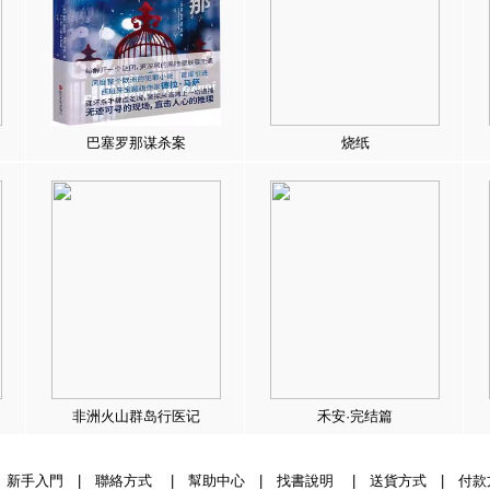
巴塞罗那谋杀案
烧纸
非洲火山群岛行医记
禾安·完结篇
|
新手入門
|
聯絡方式
|
幫助中心
|
找書說明
|
送貨方式
|
付款