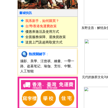
書城快訊
我系新手，如何購買？
台灣/香港免運費政策
东野圭吾：解忧杂
優惠券激活及使用方式
全面服務保障、退換貨政策
送貨上門及超商取貨方式
熱搜關鍵字
：
攝影
、
美學
、
汪曾祺
、
繪畫
、
一帶一
路
、
盗墓笔记
、
瑜伽
、
烹饪
、
中醫
、
人工智能
元代的族群文化与