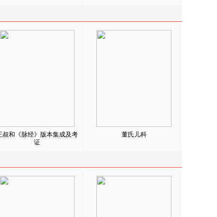
王叔和《脉经》版本集成及考
董氏儿科
证