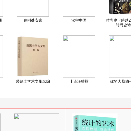
册
在别处安家
汉字中国
时尚史（跨越2
时尚史诗
裘锡圭学术文集续编
十论汪曾祺
你的大脑独