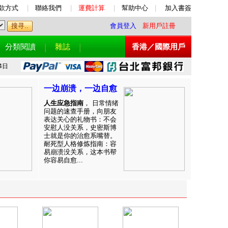
款方式
|
聯絡我們
|
運費計算
|
幫助中心
|
加入書簽
會員登入
新用戶註冊
分類閱讀
雜誌
香港／國際用戶
4日
一边崩溃，一边自愈
人生应急指南
， 日常情绪
问题的速查手册，向朋友
表达关心的礼物书：不会
安慰人没关系，史密斯博
士就是你的治愈系嘴替。
耐死型人格修炼指南：容
易崩溃没关系，这本书帮
你容易自愈...