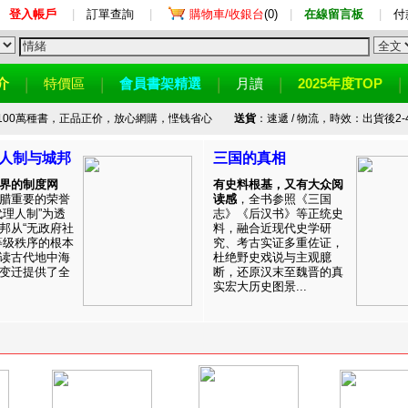
登入帳戶
|
訂單查詢
|
購物車/收銀台
(0)
|
在線留言板
|
付
介
特價區
會員書架精選
月讀
2025年度TOP
100萬種書，正品正价，放心網購，悭钱省心
送貨
：速遞 / 物流，時效：出貨後2-
人制与城邦
三国的真相
界的制度网
有史料根基，又有大众阅
腊重要的荣誉
读感
，全书参照《三国
代理人制”为透
志》《后汉书》等正统史
邦从“无政府社
料，融合近现代史学研
等级秩序的根本
究、考古实证多重佐证，
读古代地中海
杜绝野史戏说与主观臆
变迁提供了全
断，还原汉末至魏晋的真
实宏大历史图景...