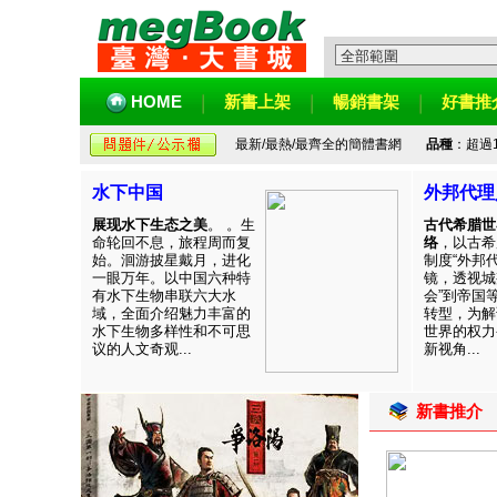
HOME
新書上架
暢銷書架
好書推
最新/最熱/最齊全的簡體書網
品種
：超過
水下中国
外邦代理
展现水下生态之美
。 。生
古代希腊世
命轮回不息，旅程周而复
络
，以古希
始。洄游披星戴月，进化
制度“外邦
一眼万年。以中国六种特
镜，透视城
有水下生物串联六大水
会”到帝国
域，全面介绍魅力丰富的
转型，为解
水下生物多样性和不可思
世界的权力
议的人文奇观...
新视角...
新書推介