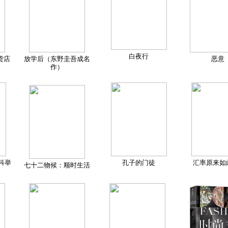
白夜行
货店
放学后（东野圭吾成名
恶意
作）
科举
孔子的门徒
汇率原来如
七十二物候：顺时生活