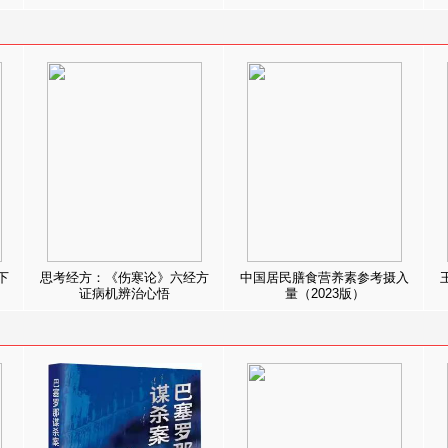
下
思考经方：《伤寒论》六经方
中国居民膳食营养素参考摄入
证病机辨治心悟
量（2023版）