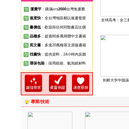
運費平
：購滿
2000
台灣免運費
NT$
速度快
：全台灣地區都以速遞發貨
全球高考：全三
書價低
：歡迎與任何同類書店比價
品種多
：超過80多萬簡體中文書籍
英文書
：多達20萬種英文原版書籍
找書快
：提供資料，24小時內反饋
環保包裝
：採用紙箱、氣泡紙材料
剑桥大学中国庙
專業/技術