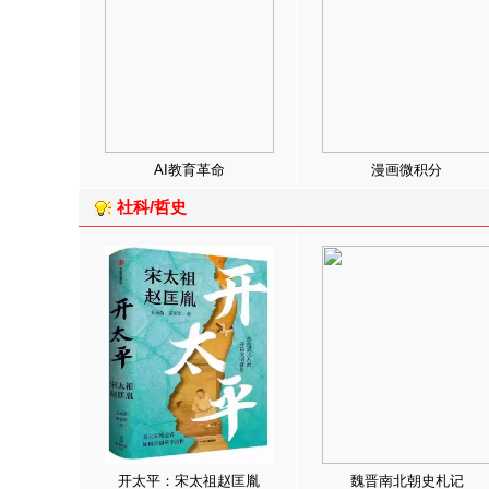
AI教育革命
漫画微积分
社科/哲史
开太平：宋太祖赵匡胤
魏晋南北朝史札记