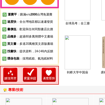
運費平
：購滿
2000
台灣免運費
NT$
速度快
：全台灣地區都以速遞發貨
全球高考：全三册
書價低
：歡迎與任何同類書店比價
品種多
：超過80多萬簡體中文書籍
英文書
：多達20萬種英文原版書籍
找書快
：提供資料，24小時內反饋
環保包裝
：採用紙箱、氣泡紙材料
剑桥大学中国庙
裘
專業/技術