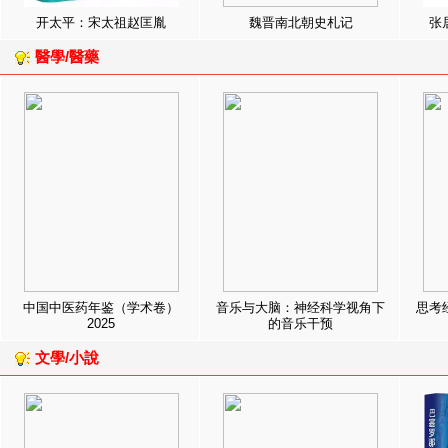
开太平：宋太祖赵匡胤
魏晋南北朝史札记
张
醫學/醫藥
中国中医药年鉴（学术卷）
音乐与大脑：神经科学视角下
思考
2025
的音乐干预
文學/小說