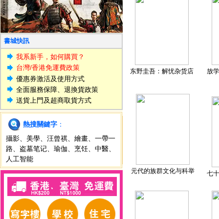
書城快訊
我系新手，如何購買？
台灣/香港免運費政策
东野圭吾：解忧杂货店
放
優惠券激活及使用方式
全面服務保障、退換貨政策
送貨上門及超商取貨方式
熱搜關鍵字
：
攝影
、
美學
、
汪曾祺
、
繪畫
、
一帶一
路
、
盗墓笔记
、
瑜伽
、
烹饪
、
中醫
、
人工智能
元代的族群文化与科举
七