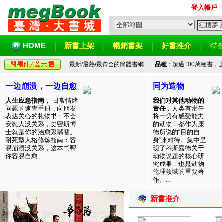
登入帳戶
HOME
新書上架
暢銷書架
好書推介
特
最新/最熱/最齊全的簡體書網
品種
：超過100萬種書
一边崩溃，一边自愈
同为造物
人生应急指南
， 日常情绪
我们对其他动物的
问题的速查手册，向朋友
责任
，人类有责任
表达关心的礼物书：不会
将一切有感受能力
安慰人没关系，史密斯博
的动物，都作为康
士就是你的治愈系嘴替。
德所说的“目的自
耐死型人格修炼指南：容
身”来对待。集中呈
易崩溃没关系，这本书帮
现了科斯嘉德关于
你容易自愈...
动物议题的核心研
究成果，也是动物
伦理领域的重要著
作。...
新書推介