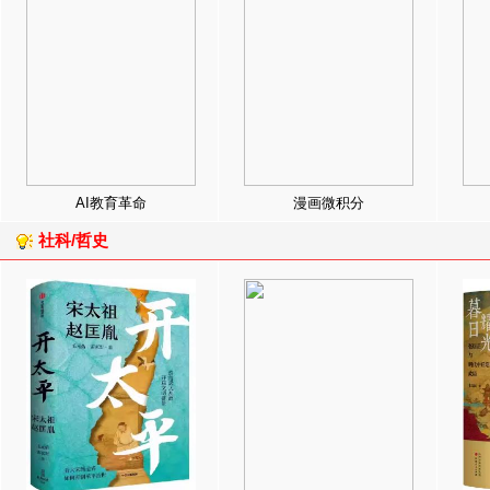
AI教育革命
漫画微积分
社科/哲史