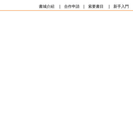
書城介紹
|
合作申請
|
索要書目
|
新手入門