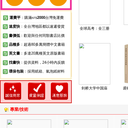
運費平
：購滿
2000
台灣免運費
NT$
速度快
：全台灣地區都以速遞發貨
全球高考：全三册
書價低
：歡迎與任何同類書店比價
品種多
：超過80多萬簡體中文書籍
英文書
：多達20萬種英文原版書籍
找書快
：提供資料，24小時內反饋
環保包裝
：採用紙箱、氣泡紙材料
剑桥大学中国庙
裘
專業/技術