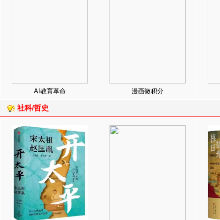
AI教育革命
漫画微积分
社科/哲史