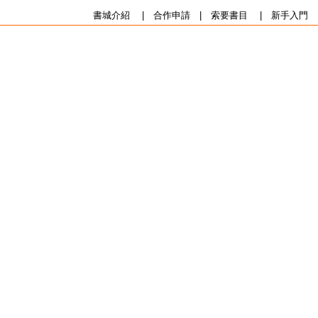
書城介紹
|
合作申請
|
索要書目
|
新手入門