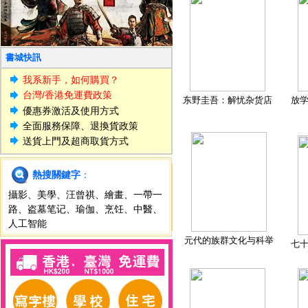
書城快訊
我系新手，如何購買？
台灣/香港免運費政策
东野圭吾：解忧杂货店
放
優惠券激活及使用方式
全面服務保障、退換貨政策
送貨上門及超商取貨方式
熱搜關鍵字
：
攝影
、
美學
、
汪曾祺
、
繪畫
、
一帶一
路
、
盗墓笔记
、
瑜伽
、
烹饪
、
中醫
、
人工智能
元代的族群文化与科举
七