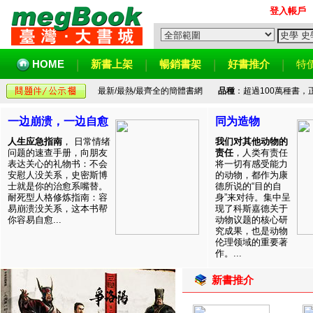
登入帳戶
HOME
新書上架
暢銷書架
好書推介
特
最新/最熱/最齊全的簡體書網
品種
：超過100萬種書
一边崩溃，一边自愈
同为造物
人生应急指南
， 日常情绪
我们对其他动物的
问题的速查手册，向朋友
责任
，人类有责任
表达关心的礼物书：不会
将一切有感受能力
安慰人没关系，史密斯博
的动物，都作为康
士就是你的治愈系嘴替。
德所说的“目的自
耐死型人格修炼指南：容
身”来对待。集中呈
易崩溃没关系，这本书帮
现了科斯嘉德关于
你容易自愈...
动物议题的核心研
究成果，也是动物
伦理领域的重要著
作。...
新書推介