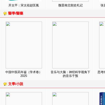
开太平：宋太祖赵匡胤
魏晋南北朝史札记
张
醫學/醫藥
中国中医药年鉴（学术卷）
音乐与大脑：神经科学视角下
思考
2025
的音乐干预
文學/小說