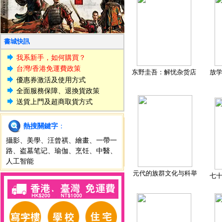
書城快訊
我系新手，如何購買？
台灣/香港免運費政策
东野圭吾：解忧杂货店
放
優惠券激活及使用方式
全面服務保障、退換貨政策
送貨上門及超商取貨方式
熱搜關鍵字
：
攝影
、
美學
、
汪曾祺
、
繪畫
、
一帶一
路
、
盗墓笔记
、
瑜伽
、
烹饪
、
中醫
、
人工智能
元代的族群文化与科举
七