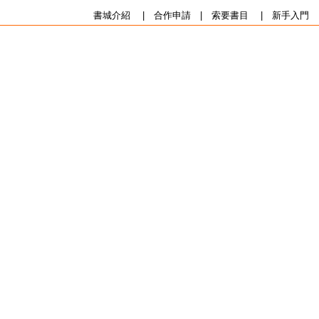
書城介紹
|
合作申請
|
索要書目
|
新手入門