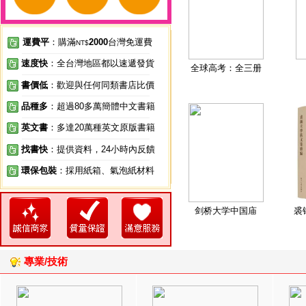
運費平
：購滿
2000
台灣免運費
NT$
速度快
：全台灣地區都以速遞發貨
全球高考：全三册
書價低
：歡迎與任何同類書店比價
品種多
：超過80多萬簡體中文書籍
英文書
：多達20萬種英文原版書籍
找書快
：提供資料，24小時內反饋
環保包裝
：採用紙箱、氣泡紙材料
剑桥大学中国庙
裘
專業/技術