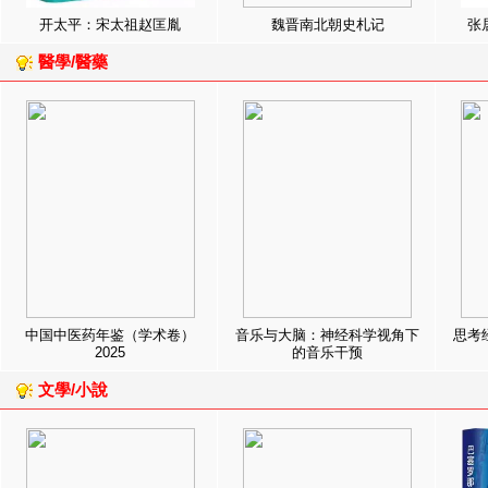
开太平：宋太祖赵匡胤
魏晋南北朝史札记
张
醫學/醫藥
中国中医药年鉴（学术卷）
音乐与大脑：神经科学视角下
思考
2025
的音乐干预
文學/小說