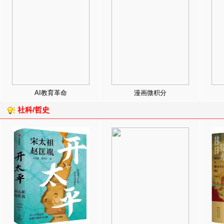
AI教育革命
漫画微积分
社科/哲史