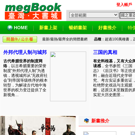
登入帳戶
HOME
新書上架
暢銷書架
好書推介
特
最新/最熱/最齊全的簡體書網
品種
：超過100萬種書
外邦代理人制与城邦
三国的真相
古代希腊世界的制度网
有史料根基，又有大众
络
，以古希腊重要的荣誉
读感
，全书参照《三国
制度“外邦代理人制”为透
志》《后汉书》等正统
镜，透视城邦从“无政府社
料，融合近现代史学研
会”到帝国等级秩序的根本
究、考古实证多重佐证
转型，为解读古代地中海
杜绝野史戏说与主观臆
世界的权力变迁提供了全
断，还原汉末至魏晋的
新视角...
实宏大历史图景...
新書推介