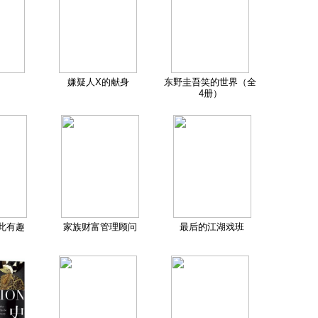
嫌疑人X的献身
东野圭吾笑的世界（全
4册）
此有趣
家族财富管理顾问
最后的江湖戏班