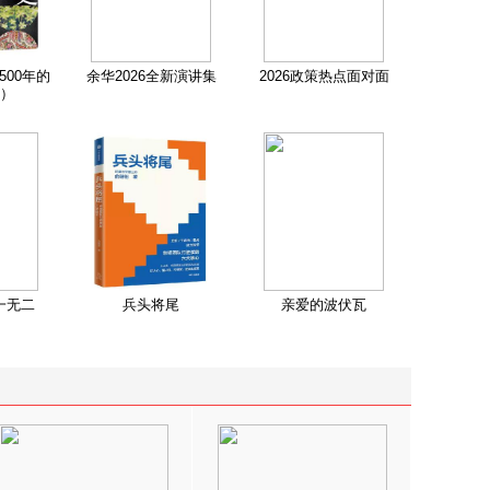
500年的
余华2026全新演讲集
2026政策热点面对面
）
一无二
兵头将尾
亲爱的波伏瓦