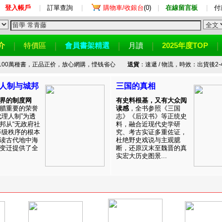
登入帳戶
|
訂單查詢
|
購物車/收銀台
(0)
|
在線留言板
|
付
介
特價區
會員書架精選
月讀
2025年度TOP
100萬種書，正品正价，放心網購，悭钱省心
送貨
：速遞 / 物流，時效：出貨後2-
人制与城邦
三国的真相
界的制度网
有史料根基，又有大众阅
腊重要的荣誉
读感
，全书参照《三国
代理人制”为透
志》《后汉书》等正统史
邦从“无政府社
料，融合近现代史学研
等级秩序的根本
究、考古实证多重佐证，
读古代地中海
杜绝野史戏说与主观臆
变迁提供了全
断，还原汉末至魏晋的真
实宏大历史图景...