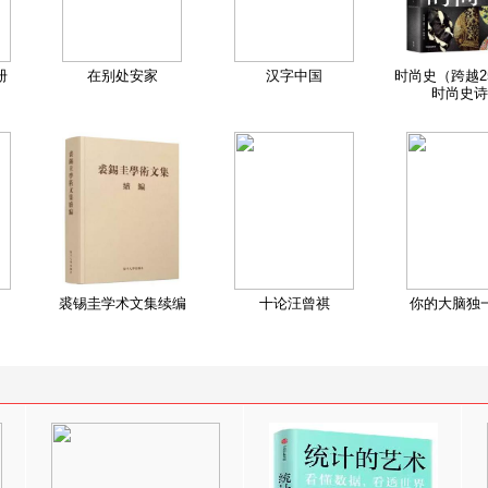
册
在别处安家
汉字中国
时尚史（跨越2
时尚史诗
裘锡圭学术文集续编
十论汪曾祺
你的大脑独