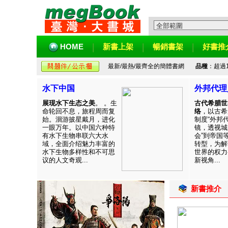
HOME
新書上架
暢銷書架
好書推
最新/最熱/最齊全的簡體書網
品種
：超過
水下中国
外邦代理
展现水下生态之美
。 。生
古代希腊世
命轮回不息，旅程周而复
络
，以古希
始。洄游披星戴月，进化
制度“外邦
一眼万年。以中国六种特
镜，透视城
有水下生物串联六大水
会”到帝国
域，全面介绍魅力丰富的
转型，为解
水下生物多样性和不可思
世界的权力
议的人文奇观...
新视角...
新書推介