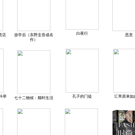
白夜行
货店
放学后（东野圭吾成名
恶意
作）
科举
孔子的门徒
汇率原来如
七十二物候：顺时生活