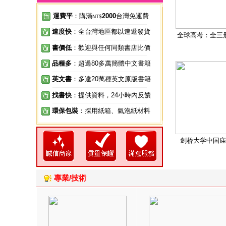
運費平
：購滿
2000
台灣免運費
NT$
速度快
：全台灣地區都以速遞發貨
全球高考：全三
書價低
：歡迎與任何同類書店比價
品種多
：超過80多萬簡體中文書籍
英文書
：多達20萬種英文原版書籍
找書快
：提供資料，24小時內反饋
環保包裝
：採用紙箱、氣泡紙材料
剑桥大学中国庙
專業/技術