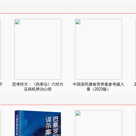
下
思考经方：《伤寒论》六经方
中国居民膳食营养素参考摄入
证病机辨治心悟
量（2023版）