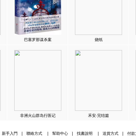
巴塞罗那谋杀案
烧纸
非洲火山群岛行医记
禾安·完结篇
|
新手入門
|
聯絡方式
|
幫助中心
|
找書說明
|
送貨方式
|
付款