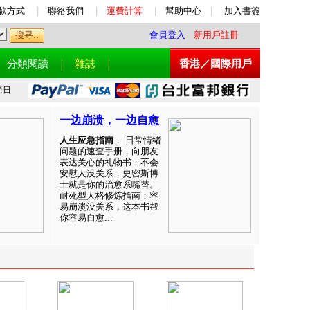
款方式
|
聯絡我們
|
運費計算
|
幫助中心
|
加入書簽
會員登入
新用戶註冊
分類閱讀
雜誌
香港／國際用戶
4日
一边崩溃，一边自愈
人生应急指南
， 日常情绪
问题的速查手册，向朋友
表达关心的礼物书：不会
安慰人没关系，史密斯博
士就是你的治愈系嘴替。
耐死型人格修炼指南：容
易崩溃没关系，这本书帮
你容易自愈...