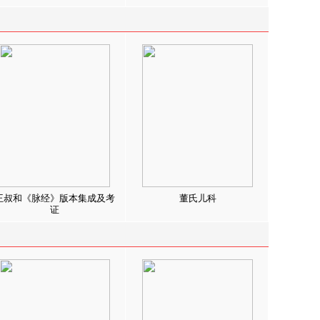
王叔和《脉经》版本集成及考
董氏儿科
证