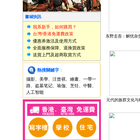
書城快訊
我系新手，如何購買？
台灣/香港免運費政策
东野圭吾：解忧杂
優惠券激活及使用方式
全面服務保障、退換貨政策
送貨上門及超商取貨方式
熱搜關鍵字
：
攝影
、
美學
、
汪曾祺
、
繪畫
、
一帶一
路
、
盗墓笔记
、
瑜伽
、
烹饪
、
中醫
、
人工智能
元代的族群文化与