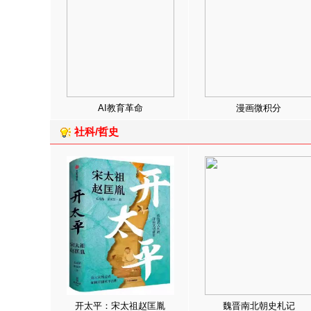
AI教育革命
漫画微积分
社科/哲史
开太平：宋太祖赵匡胤
魏晋南北朝史札记