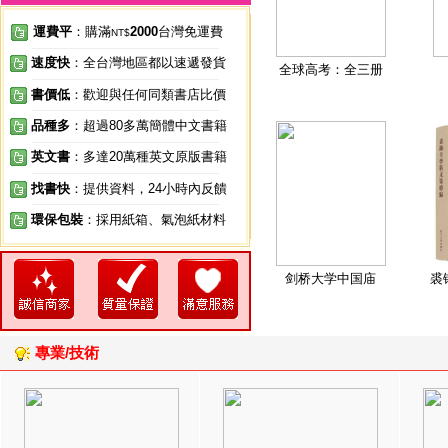
運費平
：購滿
2000
台灣免運費
NT$
速度快
：全台灣地區都以速遞發貨
全球高考：全三册
書價低
：歡迎與任何同類書店比價
品種多
：超過80多萬簡體中文書籍
英文書
：多達20萬種英文原版書籍
找書快
：提供資料，24小時內反饋
環保包裝
：採用紙箱、氣泡紙材料
剑桥大学中国庙
裘
專業/技術