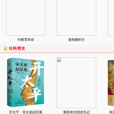
AI教育革命
漫画微积分
社科/哲史
开太平：宋太祖赵匡胤
魏晋南北朝史札记
张