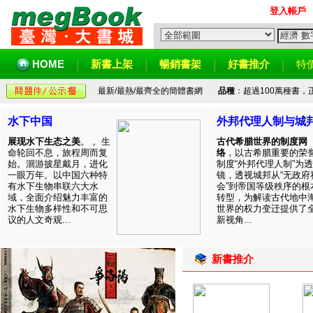
登入帳戶
HOME
新書上架
暢銷書架
好書推介
特
最新/最熱/最齊全的簡體書網
品種
：超過100萬種書
水下中国
外邦代理人制与城
展现水下生态之美
。 。生
古代希腊世界的制度网
命轮回不息，旅程周而复
络
，以古希腊重要的荣
始。洄游披星戴月，进化
制度“外邦代理人制”为透
一眼万年。以中国六种特
镜，透视城邦从“无政府
有水下生物串联六大水
会”到帝国等级秩序的根
域，全面介绍魅力丰富的
转型，为解读古代地中
水下生物多样性和不可思
世界的权力变迁提供了
议的人文奇观...
新视角...
新書推介