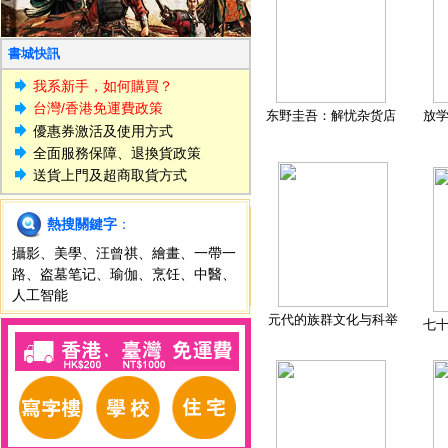
書城快訊
我系新手，如何購買？
台灣/香港免運費政策
东野圭吾：解忧杂货店
放
優惠券激活及使用方式
全面服務保障、退換貨政策
送貨上門及超商取貨方式
熱搜關鍵字
：
攝影
、
美學
、
汪曾祺
、
繪畫
、
一帶一
路
、
盗墓笔记
、
瑜伽
、
烹饪
、
中醫
、
人工智能
元代的族群文化与科举
七