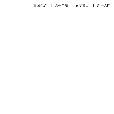
書城介紹
|
合作申請
|
索要書目
|
新手入門