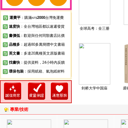
運費平
：購滿
2000
台灣免運費
NT$
速度快
：全台灣地區都以速遞發貨
全球高考：全三册
書價低
：歡迎與任何同類書店比價
品種多
：超過80多萬簡體中文書籍
英文書
：多達20萬種英文原版書籍
找書快
：提供資料，24小時內反饋
環保包裝
：採用紙箱、氣泡紙材料
剑桥大学中国庙
裘
專業/技術