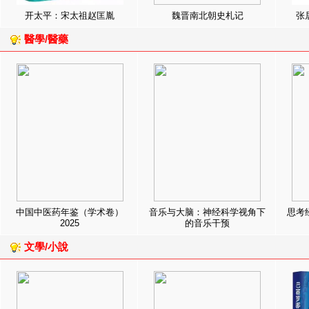
开太平：宋太祖赵匡胤
魏晋南北朝史札记
张
醫學/醫藥
中国中医药年鉴（学术卷）
音乐与大脑：神经科学视角下
思考
2025
的音乐干预
文學/小說