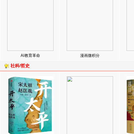
AI教育革命
漫画微积分
社科/哲史