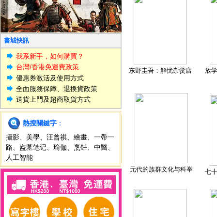
書城快訊
我系新手，如何購買？
台灣/香港免運費政策
东野圭吾：解忧杂货店
放
優惠券激活及使用方式
全面服務保障、退換貨政策
送貨上門及超商取貨方式
熱搜關鍵字
：
攝影
、
美學
、
汪曾祺
、
繪畫
、
一帶一
路
、
盗墓笔记
、
瑜伽
、
烹饪
、
中醫
、
人工智能
元代的族群文化与科举
七