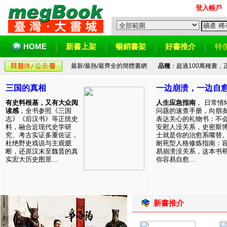
登入帳戶
HOME
新書上架
暢銷書架
好書推介
特
最新/最熱/最齊全的簡體書網
品種
：超過100萬種書
三国的真相
一边崩溃，一边自
有史料根基，又有大众阅
人生应急指南
， 日常情
读感
，全书参照《三国
问题的速查手册，向朋
志》《后汉书》等正统史
表达关心的礼物书：不
料，融合近现代史学研
安慰人没关系，史密斯
究、考古实证多重佐证，
士就是你的治愈系嘴替
杜绝野史戏说与主观臆
耐死型人格修炼指南：
断，还原汉末至魏晋的真
易崩溃没关系，这本书
实宏大历史图景...
你容易自愈...
新書推介