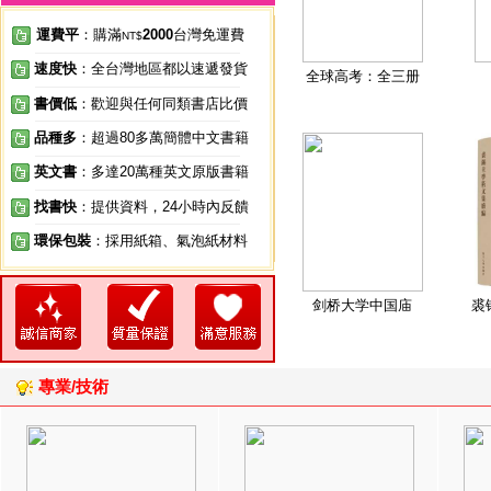
運費平
：購滿
2000
台灣免運費
NT$
速度快
：全台灣地區都以速遞發貨
全球高考：全三册
書價低
：歡迎與任何同類書店比價
品種多
：超過80多萬簡體中文書籍
英文書
：多達20萬種英文原版書籍
找書快
：提供資料，24小時內反饋
環保包裝
：採用紙箱、氣泡紙材料
剑桥大学中国庙
裘
專業/技術