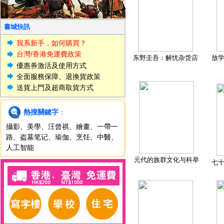
書城快訊
我系新手，如何購買？
台灣/香港免運費政策
东野圭吾：解忧杂货店
放
優惠券激活及使用方式
全面服務保障、退換貨政策
送貨上門及超商取貨方式
熱搜關鍵字
：
攝影
、
美學
、
汪曾祺
、
繪畫
、
一帶一
路
、
盗墓笔记
、
瑜伽
、
烹饪
、
中醫
、
人工智能
元代的族群文化与科举
七