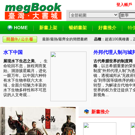
登入帳戶
HOME
新書上架
暢銷書架
好書推介
特
最新/最熱/最齊全的簡體書網
品種
：超過100萬種書
水下中国
外邦代理人制与城
展现水下生态之美
。 。生
古代希腊世界的制度网
命轮回不息，旅程周而复
络
，以古希腊重要的荣
始。洄游披星戴月，进化
制度“外邦代理人制”为透
一眼万年。以中国六种特
镜，透视城邦从“无政府
有水下生物串联六大水
会”到帝国等级秩序的根
域，全面介绍魅力丰富的
转型，为解读古代地中
水下生物多样性和不可思
世界的权力变迁提供了
议的人文奇观...
新视角...
新書推介