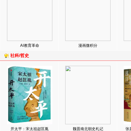
AI教育革命
漫画微积分
社科/哲史
开太平：宋太祖赵匡胤
魏晋南北朝史札记
张