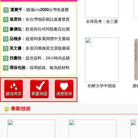
運費平
：購滿
2000
台灣免運費
NT$
速度快
：全台灣地區都以速遞發貨
全球高考：全三册
書價低
：歡迎與任何同類書店比價
品種多
：超過80多萬簡體中文書籍
英文書
：多達20萬種英文原版書籍
找書快
：提供資料，24小時內反饋
環保包裝
：採用紙箱、氣泡紙材料
剑桥大学中国庙
裘
專業/技術