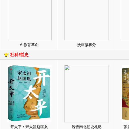
AI教育革命
漫画微积分
社科/哲史
开太平：宋太祖赵匡胤
魏晋南北朝史札记
张