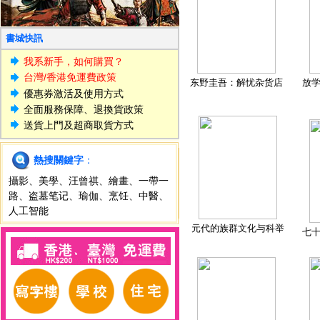
書城快訊
我系新手，如何購買？
台灣/香港免運費政策
东野圭吾：解忧杂货店
放
優惠券激活及使用方式
全面服務保障、退換貨政策
送貨上門及超商取貨方式
熱搜關鍵字
：
攝影
、
美學
、
汪曾祺
、
繪畫
、
一帶一
路
、
盗墓笔记
、
瑜伽
、
烹饪
、
中醫
、
人工智能
元代的族群文化与科举
七