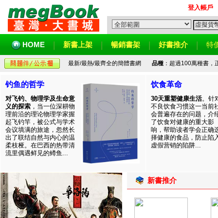
登入帳戶
HOME
新書上架
暢銷書架
好書推介
特
最新/最熱/最齊全的簡體書網
品種
：超過100萬種書
钓鱼的哲学
饮食革命
对飞钓、物理学及生命意
30天重塑健康生活
。针
义的探索
，当一位深耕物
不良饮食习惯这一当前
理前沿的理论物理学家握
会普遍存在的问题，介
起飞钓竿，被公式与学术
了饮食对健康的重大影
会议填满的旅途，忽然长
响，帮助读者学会正确
出了联结自然与内心的温
择健康的食品，防止陷
柔枝桠。在巴西的热带清
虚假营销的陷阱...
流里偶遇鲜见的鳟鱼...
新書推介