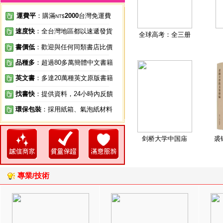
運費平
：購滿
2000
台灣免運費
NT$
速度快
：全台灣地區都以速遞發貨
全球高考：全三册
書價低
：歡迎與任何同類書店比價
品種多
：超過80多萬簡體中文書籍
英文書
：多達20萬種英文原版書籍
找書快
：提供資料，24小時內反饋
環保包裝
：採用紙箱、氣泡紙材料
剑桥大学中国庙
裘
專業/技術