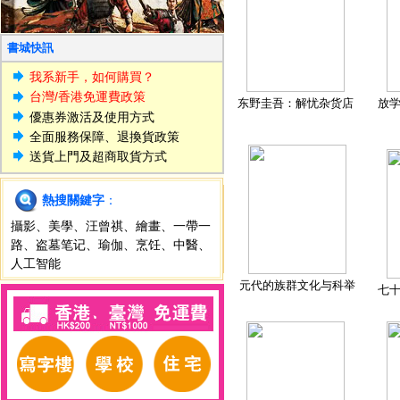
書城快訊
我系新手，如何購買？
台灣/香港免運費政策
东野圭吾：解忧杂货店
放
優惠券激活及使用方式
全面服務保障、退換貨政策
送貨上門及超商取貨方式
熱搜關鍵字
：
攝影
、
美學
、
汪曾祺
、
繪畫
、
一帶一
路
、
盗墓笔记
、
瑜伽
、
烹饪
、
中醫
、
人工智能
元代的族群文化与科举
七