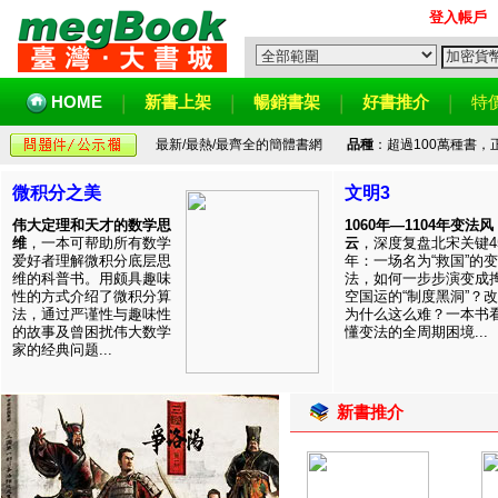
登入帳戶
HOME
新書上架
暢銷書架
好書推介
特
最新/最熱/最齊全的簡體書網
品種
：超過100萬種書
微积分之美
文明3
伟大定理和天才的数学思
1060年—1104年变法风
维
，一本可帮助所有数学
云
，深度复盘北宋关键4
爱好者理解微积分底层思
年：一场名为“救国”的变
维的科普书。用颇具趣味
法，如何一步步演变成
性的方式介绍了微积分算
空国运的“制度黑洞”？
法，通过严谨性与趣味性
为什么这么难？一本书
的故事及曾困扰伟大数学
懂变法的全周期困境...
家的经典问题...
新書推介