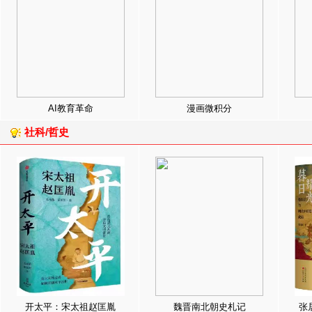
AI教育革命
漫画微积分
社科/哲史
开太平：宋太祖赵匡胤
魏晋南北朝史札记
张