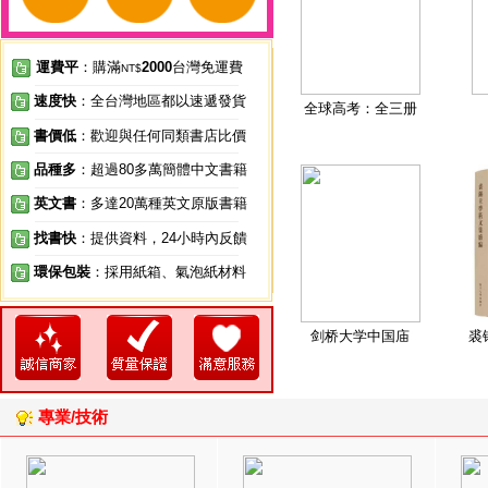
運費平
：購滿
2000
台灣免運費
NT$
速度快
：全台灣地區都以速遞發貨
全球高考：全三册
書價低
：歡迎與任何同類書店比價
品種多
：超過80多萬簡體中文書籍
英文書
：多達20萬種英文原版書籍
找書快
：提供資料，24小時內反饋
環保包裝
：採用紙箱、氣泡紙材料
剑桥大学中国庙
裘
專業/技術