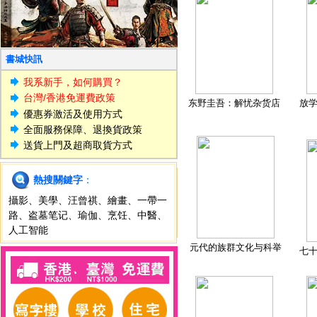
書城快訊
我系新手，如何購買？
台灣/香港免運費政策
东野圭吾：解忧杂货店
放
優惠券激活及使用方式
全面服務保障、退換貨政策
送貨上門及超商取貨方式
熱搜關鍵字
：
攝影
、
美學
、
汪曾祺
、
繪畫
、
一帶一
路
、
盗墓笔记
、
瑜伽
、
烹饪
、
中醫
、
人工智能
元代的族群文化与科举
七