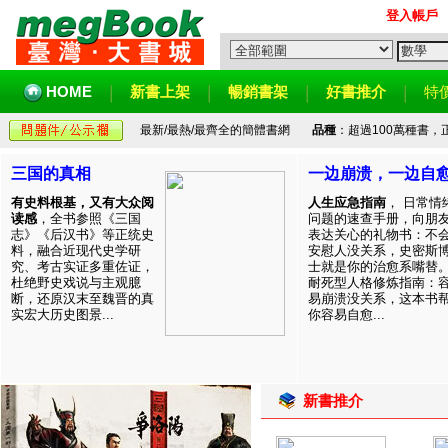
登入帳戶
HOME
新書上架
暢銷書架
好書推介
特
最新/最熱/最齊全的簡體書網
品種
：超過100萬種書
三国的真相
一边崩溃，一边自
有史料根基，又有大众阅
人生应急指南
， 日常情
读感
，全书参照《三国
问题的速查手册，向朋
志》《后汉书》等正统史
表达关心的礼物书：不
料，融合近现代史学研
安慰人没关系，史密斯
究、考古实证多重佐证，
士就是你的治愈系嘴替
杜绝野史戏说与主观臆
耐死型人格修炼指南：
断，还原汉末至魏晋的真
易崩溃没关系，这本书
实宏大历史图景...
你容易自愈...
新書推介