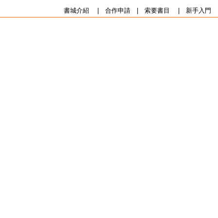
書城介紹
|
合作申請
|
索要書目
|
新手入門