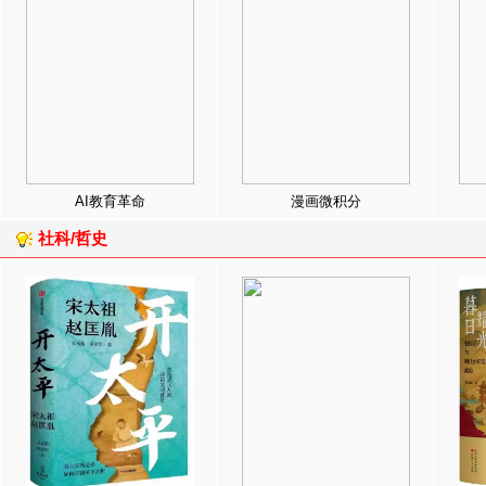
AI教育革命
漫画微积分
社科/哲史