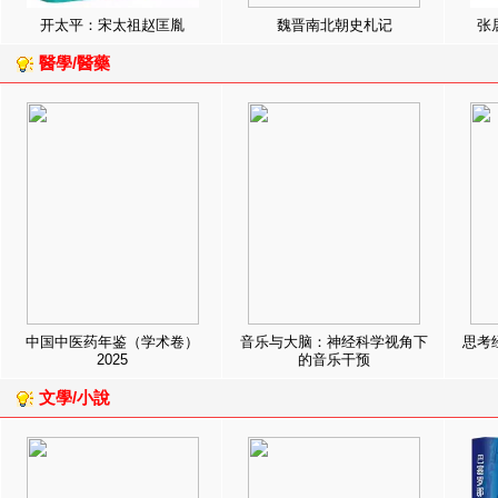
开太平：宋太祖赵匡胤
魏晋南北朝史札记
张
醫學/醫藥
中国中医药年鉴（学术卷）
音乐与大脑：神经科学视角下
思考
2025
的音乐干预
文學/小說