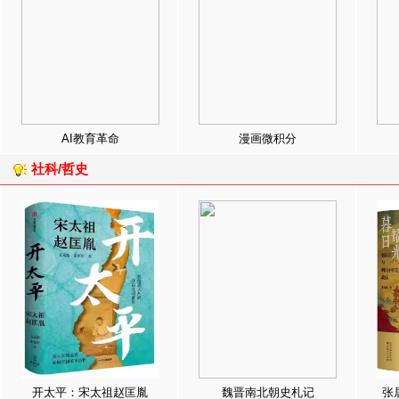
AI教育革命
漫画微积分
社科/哲史
开太平：宋太祖赵匡胤
魏晋南北朝史札记
张