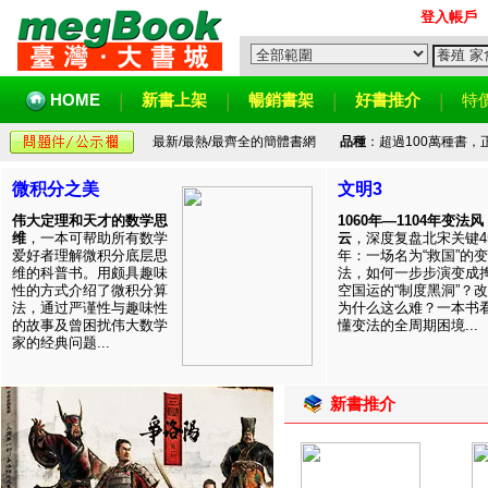
登入帳戶
HOME
新書上架
暢銷書架
好書推介
特
最新/最熱/最齊全的簡體書網
品種
：超過100萬種書
微积分之美
文明3
伟大定理和天才的数学思
1060年—1104年变法风
维
，一本可帮助所有数学
云
，深度复盘北宋关键4
爱好者理解微积分底层思
年：一场名为“救国”的变
维的科普书。用颇具趣味
法，如何一步步演变成
性的方式介绍了微积分算
空国运的“制度黑洞”？
法，通过严谨性与趣味性
为什么这么难？一本书
的故事及曾困扰伟大数学
懂变法的全周期困境...
家的经典问题...
新書推介