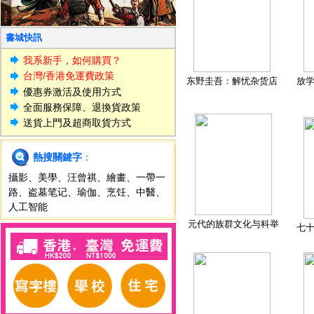
書城快訊
我系新手，如何購買？
台灣/香港免運費政策
东野圭吾：解忧杂货店
放
優惠券激活及使用方式
全面服務保障、退換貨政策
送貨上門及超商取貨方式
熱搜關鍵字
：
攝影
、
美學
、
汪曾祺
、
繪畫
、
一帶一
路
、
盗墓笔记
、
瑜伽
、
烹饪
、
中醫
、
人工智能
元代的族群文化与科举
七