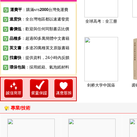
運費平
：購滿
2000
台灣免運費
NT$
速度快
：全台灣地區都以速遞發貨
全球高考：全三册
書價低
：歡迎與任何同類書店比價
品種多
：超過80多萬簡體中文書籍
英文書
：多達20萬種英文原版書籍
找書快
：提供資料，24小時內反饋
環保包裝
：採用紙箱、氣泡紙材料
剑桥大学中国庙
裘
專業/技術