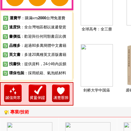
運費平
：購滿
2000
台灣免運費
NT$
速度快
：全台灣地區都以速遞發貨
全球高考：全三册
書價低
：歡迎與任何同類書店比價
品種多
：超過80多萬簡體中文書籍
英文書
：多達20萬種英文原版書籍
找書快
：提供資料，24小時內反饋
環保包裝
：採用紙箱、氣泡紙材料
剑桥大学中国庙
裘
專業/技術