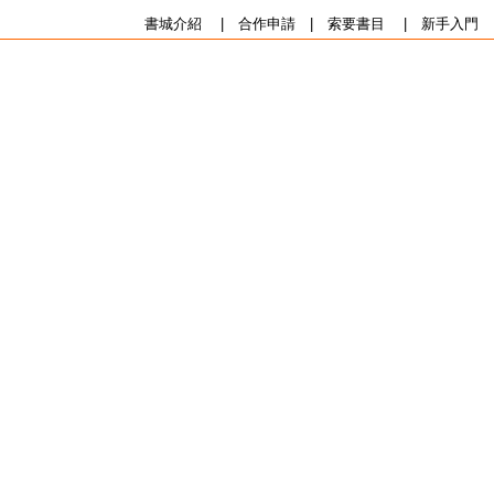
書城介紹
|
合作申請
|
索要書目
|
新手入門