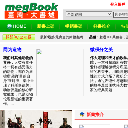
登入帳戶
HOME
新書上架
暢銷書架
好書推介
特
最新/最熱/最齊全的簡體書網
品種
：超過100萬種書
同为造物
微积分之美
我们对其他动物的
伟大定理和天才的数学
责任
，人类有责任
维
，一本可帮助所有数
将一切有感受能力
爱好者理解微积分底层
的动物，都作为康
维的科普书。用颇具趣
德所说的“目的自
性的方式介绍了微积分
身”来对待。集中呈
法，通过严谨性与趣味
现了科斯嘉德关于
的故事及曾困扰伟大数
动物议题的核心研
家的经典问题...
究成果，也是动物
伦理领域的重要著
作。...
新書推介