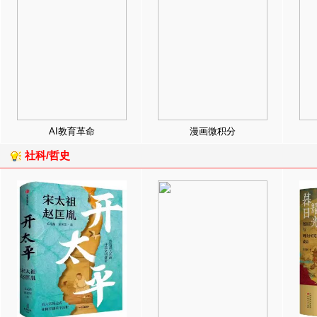
AI教育革命
漫画微积分
社科/哲史