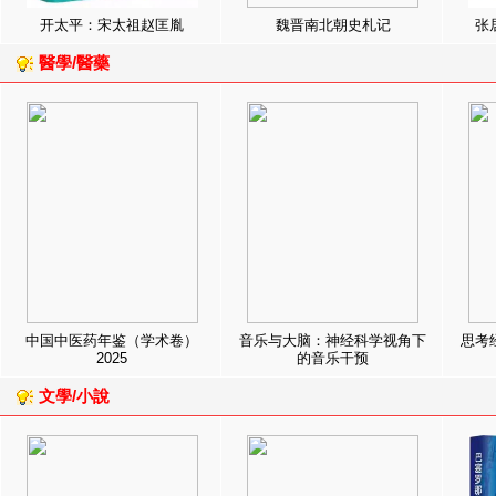
开太平：宋太祖赵匡胤
魏晋南北朝史札记
张
醫學/醫藥
中国中医药年鉴（学术卷）
音乐与大脑：神经科学视角下
思考
2025
的音乐干预
文學/小說