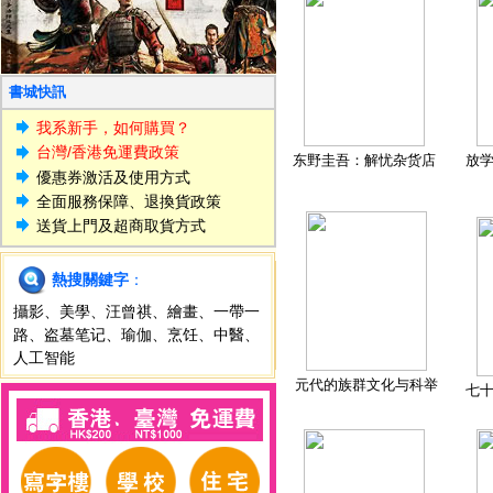
書城快訊
我系新手，如何購買？
台灣/香港免運費政策
东野圭吾：解忧杂货店
放
優惠券激活及使用方式
全面服務保障、退換貨政策
送貨上門及超商取貨方式
熱搜關鍵字
：
攝影
、
美學
、
汪曾祺
、
繪畫
、
一帶一
路
、
盗墓笔记
、
瑜伽
、
烹饪
、
中醫
、
人工智能
元代的族群文化与科举
七