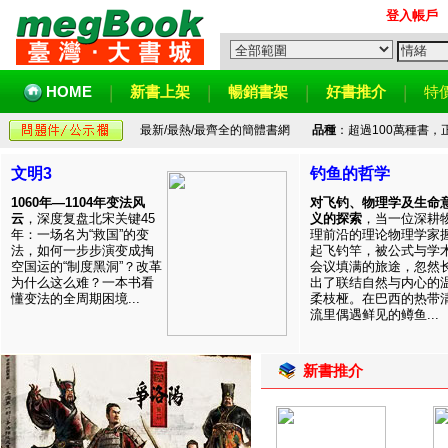
登入帳戶
HOME
新書上架
暢銷書架
好書推介
特
最新/最熱/最齊全的簡體書網
品種
：超過100萬種書
文明3
钓鱼的哲学
1060年—1104年变法风
对飞钓、物理学及生命
云
，深度复盘北宋关键45
义的探索
，当一位深耕
年：一场名为“救国”的变
理前沿的理论物理学家
法，如何一步步演变成掏
起飞钓竿，被公式与学
空国运的“制度黑洞”？改革
会议填满的旅途，忽然
为什么这么难？一本书看
出了联结自然与内心的
懂变法的全周期困境...
柔枝桠。在巴西的热带
流里偶遇鲜见的鳟鱼...
新書推介