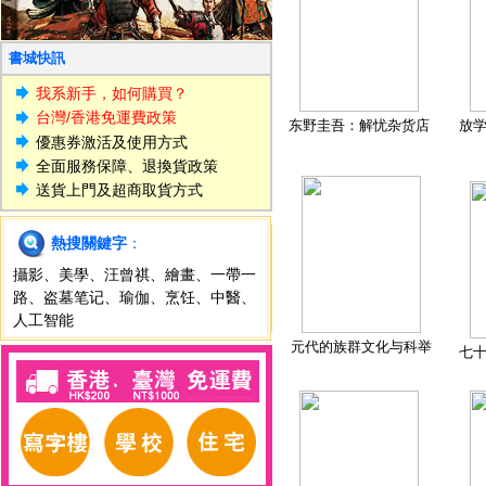
書城快訊
我系新手，如何購買？
台灣/香港免運費政策
东野圭吾：解忧杂货店
放
優惠券激活及使用方式
全面服務保障、退換貨政策
送貨上門及超商取貨方式
熱搜關鍵字
：
攝影
、
美學
、
汪曾祺
、
繪畫
、
一帶一
路
、
盗墓笔记
、
瑜伽
、
烹饪
、
中醫
、
人工智能
元代的族群文化与科举
七