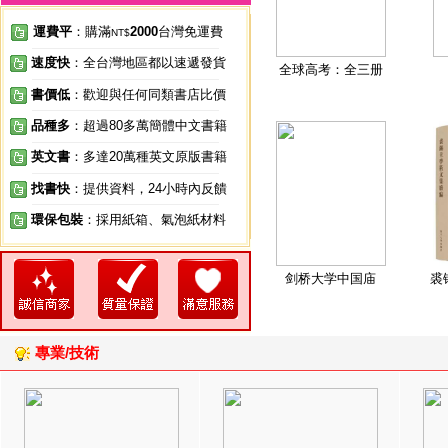
運費平
：購滿
2000
台灣免運費
NT$
速度快
：全台灣地區都以速遞發貨
全球高考：全三册
書價低
：歡迎與任何同類書店比價
品種多
：超過80多萬簡體中文書籍
英文書
：多達20萬種英文原版書籍
找書快
：提供資料，24小時內反饋
環保包裝
：採用紙箱、氣泡紙材料
剑桥大学中国庙
裘
專業/技術