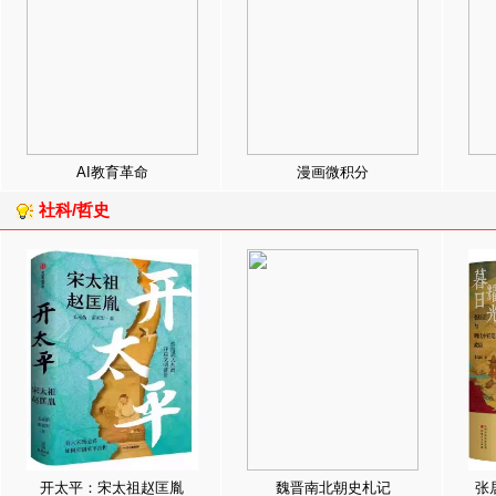
AI教育革命
漫画微积分
社科/哲史
开太平：宋太祖赵匡胤
魏晋南北朝史札记
张