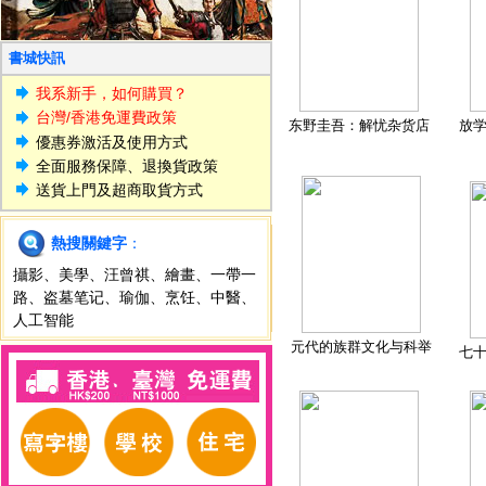
書城快訊
我系新手，如何購買？
台灣/香港免運費政策
东野圭吾：解忧杂货店
放
優惠券激活及使用方式
全面服務保障、退換貨政策
送貨上門及超商取貨方式
熱搜關鍵字
：
攝影
、
美學
、
汪曾祺
、
繪畫
、
一帶一
路
、
盗墓笔记
、
瑜伽
、
烹饪
、
中醫
、
人工智能
元代的族群文化与科举
七