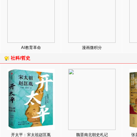
AI教育革命
漫画微积分
社科/哲史
开太平：宋太祖赵匡胤
魏晋南北朝史札记
张