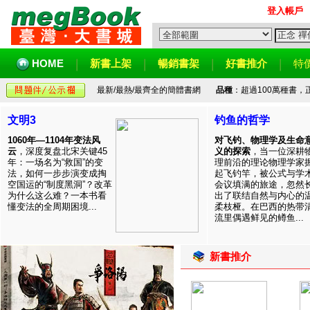
登入帳戶
HOME
新書上架
暢銷書架
好書推介
特
最新/最熱/最齊全的簡體書網
品種
：超過100萬種書
文明3
钓鱼的哲学
1060年—1104年变法风
对飞钓、物理学及生命
云
，深度复盘北宋关键45
义的探索
，当一位深耕
年：一场名为“救国”的变
理前沿的理论物理学家
法，如何一步步演变成掏
起飞钓竿，被公式与学
空国运的“制度黑洞”？改革
会议填满的旅途，忽然
为什么这么难？一本书看
出了联结自然与内心的
懂变法的全周期困境...
柔枝桠。在巴西的热带
流里偶遇鲜见的鳟鱼...
新書推介