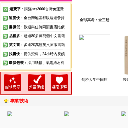
運費平
：購滿
2000
台灣免運費
NT$
速度快
：全台灣地區都以速遞發貨
全球高考：全三册
書價低
：歡迎與任何同類書店比價
品種多
：超過80多萬簡體中文書籍
英文書
：多達20萬種英文原版書籍
找書快
：提供資料，24小時內反饋
環保包裝
：採用紙箱、氣泡紙材料
剑桥大学中国庙
裘
專業/技術