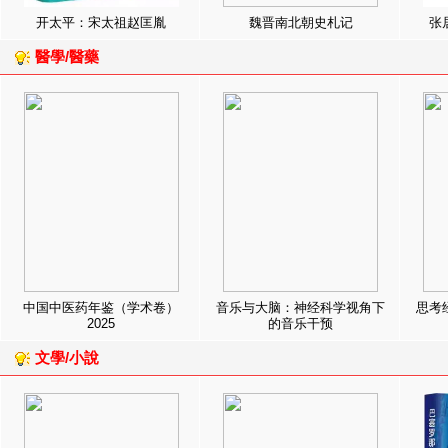
开太平：宋太祖赵匡胤
魏晋南北朝史札记
张
醫學/醫藥
中国中医药年鉴（学术卷）
音乐与大脑：神经科学视角下
思考
2025
的音乐干预
文學/小說