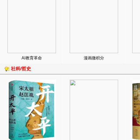
AI教育革命
漫画微积分
社科/哲史