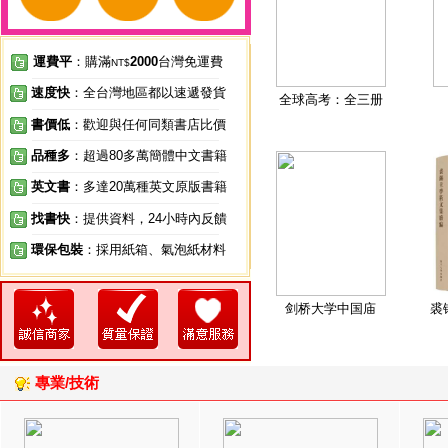
運費平
：購滿
2000
台灣免運費
NT$
速度快
：全台灣地區都以速遞發貨
全球高考：全三册
書價低
：歡迎與任何同類書店比價
品種多
：超過80多萬簡體中文書籍
英文書
：多達20萬種英文原版書籍
找書快
：提供資料，24小時內反饋
環保包裝
：採用紙箱、氣泡紙材料
剑桥大学中国庙
裘
專業/技術