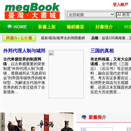
登入帳戶
HOME
新書上架
暢銷書架
好書推介
特
最新/最熱/最齊全的簡體書網
品種
：超過100萬種書
外邦代理人制与城邦
三国的真相
古代希腊世界的制度网
有史料根基，又有大众
络
，以古希腊重要的荣誉
读感
，全书参照《三国
制度“外邦代理人制”为透
志》《后汉书》等正统
镜，透视城邦从“无政府社
料，融合近现代史学研
会”到帝国等级秩序的根本
究、考古实证多重佐证
转型，为解读古代地中海
杜绝野史戏说与主观臆
世界的权力变迁提供了全
断，还原汉末至魏晋的
新视角...
实宏大历史图景...
新書推介