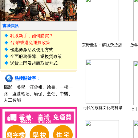
書城快訊
我系新手，如何購買？
台灣/香港免運費政策
东野圭吾：解忧杂货店
放
優惠券激活及使用方式
全面服務保障、退換貨政策
送貨上門及超商取貨方式
熱搜關鍵字
：
攝影
、
美學
、
汪曾祺
、
繪畫
、
一帶一
路
、
盗墓笔记
、
瑜伽
、
烹饪
、
中醫
、
人工智能
元代的族群文化与科举
七