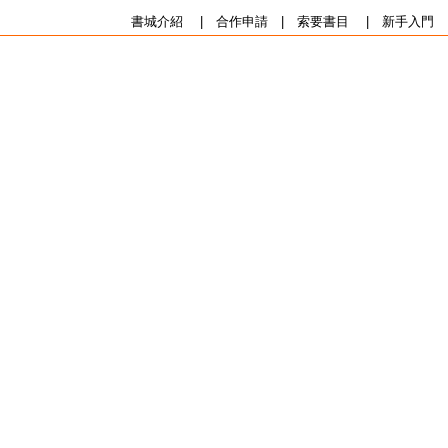
書城介紹
|
合作申請
|
索要書目
|
新手入門