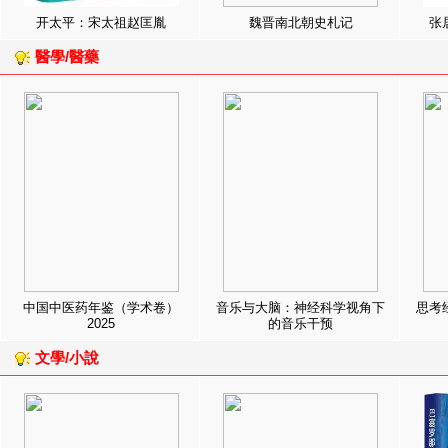
开太平：宋太祖赵匡胤
魏晋南北朝史札记
张
醫學/醫藥
中国中医药年鉴（学术卷）
音乐与大脑：神经科学视角下
思考
2025
的音乐干预
文學/小說