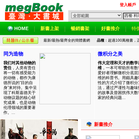
登入帳戶
HOME
新書上架
暢銷書架
好書推介
特
最新/最熱/最齊全的簡體書網
品種
：超過100萬種書
同为造物
微积分之美
我们对其他动物的
伟大定理和天才的数学
责任
，人类有责任
维
，一本可帮助所有数
将一切有感受能力
爱好者理解微积分底层
的动物，都作为康
维的科普书。用颇具趣
德所说的“目的自
性的方式介绍了微积分
身”来对待。集中呈
法，通过严谨性与趣味
现了科斯嘉德关于
的故事及曾困扰伟大数
动物议题的核心研
家的经典问题...
究成果，也是动物
伦理领域的重要著
作。...
新書推介