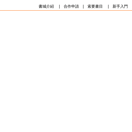
書城介紹
|
合作申請
|
索要書目
|
新手入門