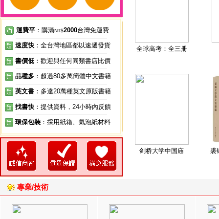
運費平
：購滿
2000
台灣免運費
NT$
速度快
：全台灣地區都以速遞發貨
全球高考：全三册
書價低
：歡迎與任何同類書店比價
品種多
：超過80多萬簡體中文書籍
英文書
：多達20萬種英文原版書籍
找書快
：提供資料，24小時內反饋
環保包裝
：採用紙箱、氣泡紙材料
剑桥大学中国庙
裘
專業/技術