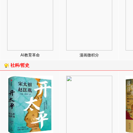
AI教育革命
漫画微积分
社科/哲史