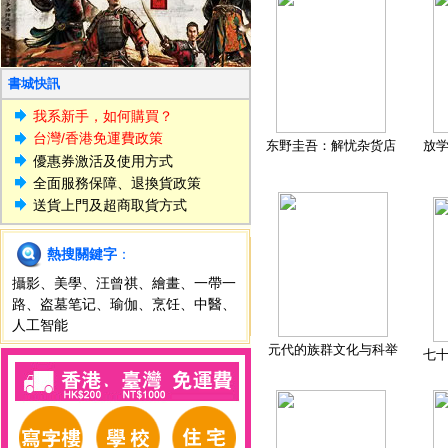
書城快訊
我系新手，如何購買？
台灣/香港免運費政策
东野圭吾：解忧杂货店
放
優惠券激活及使用方式
全面服務保障、退換貨政策
送貨上門及超商取貨方式
熱搜關鍵字
：
攝影
、
美學
、
汪曾祺
、
繪畫
、
一帶一
路
、
盗墓笔记
、
瑜伽
、
烹饪
、
中醫
、
人工智能
元代的族群文化与科举
七