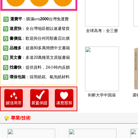
運費平
：購滿
2000
台灣免運費
NT$
速度快
：全台灣地區都以速遞發貨
全球高考：全三册
書價低
：歡迎與任何同類書店比價
品種多
：超過80多萬簡體中文書籍
英文書
：多達20萬種英文原版書籍
找書快
：提供資料，24小時內反饋
環保包裝
：採用紙箱、氣泡紙材料
剑桥大学中国庙
裘
專業/技術