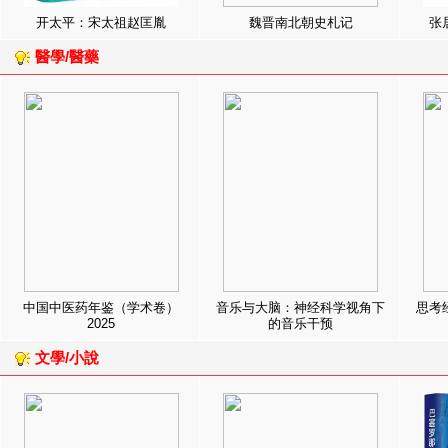
开太平：宋太祖赵匡胤
魏晋南北朝史札记
张
醫學/醫藥
中国中医药年鉴（学术卷）
音乐与大脑：神经科学视角下
思考
2025
的音乐干预
文學/小說