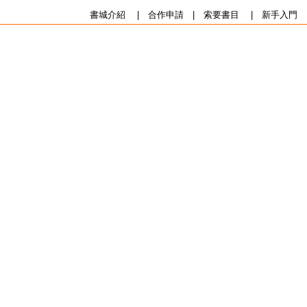
書城介紹
|
合作申請
|
索要書目
|
新手入門