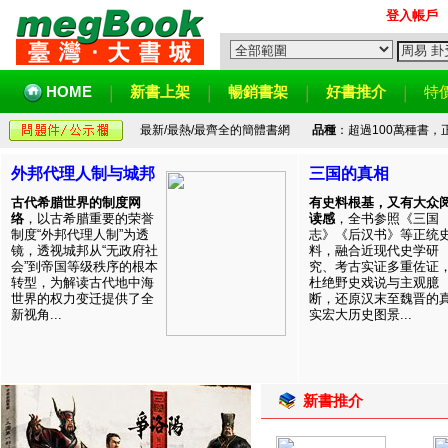
登入帳戶
HOME
新書上架
暢銷書架
好書推介
特
最新/最熱/最齊全的簡體書網
品種
：超過100萬種書
外邦代理人制与城邦
三国的真相
古代希腊世界的制度网
有史料根基，又有大众
络
，以古希腊重要的荣誉
读感
，全书参照《三国
制度“外邦代理人制”为透
志》《后汉书》等正统
镜，透视城邦从“无政府社
料，融合近现代史学研
会”到帝国等级秩序的根本
究、考古实证多重佐证
转型，为解读古代地中海
杜绝野史戏说与主观臆
世界的权力变迁提供了全
断，还原汉末至魏晋的
新视角...
实宏大历史图景...
新書推介