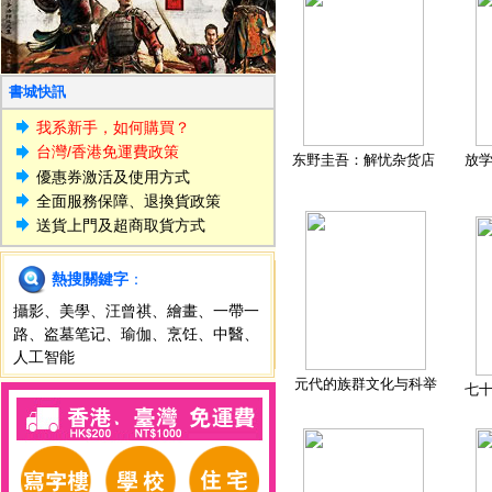
書城快訊
我系新手，如何購買？
台灣/香港免運費政策
东野圭吾：解忧杂货店
放
優惠券激活及使用方式
全面服務保障、退換貨政策
送貨上門及超商取貨方式
熱搜關鍵字
：
攝影
、
美學
、
汪曾祺
、
繪畫
、
一帶一
路
、
盗墓笔记
、
瑜伽
、
烹饪
、
中醫
、
人工智能
元代的族群文化与科举
七