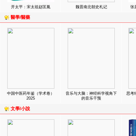
开太平：宋太祖赵匡胤
魏晋南北朝史札记
张
醫學/醫藥
中国中医药年鉴（学术卷）
音乐与大脑：神经科学视角下
思考
2025
的音乐干预
文學/小說