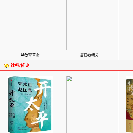
AI教育革命
漫画微积分
社科/哲史