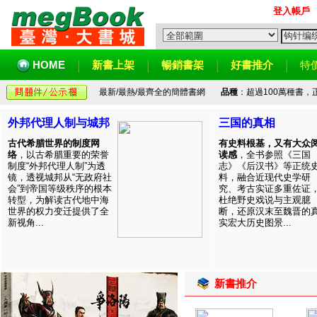
登入帳戶
HOME
新書上架
暢銷書架
好書推介
特
最新/最熱/最齊全的簡體書網
品種
：超過100萬種書
外邦代理人制与城邦
三国的真相
古代希腊世界的制度网
有史料根基，又有大众
络
，以古希腊重要的荣誉
读感
，全书参照《三国
制度“外邦代理人制”为透
志》《后汉书》等正统
镜，透视城邦从“无政府社
料，融合近现代史学研
会”到帝国等级秩序的根本
究、考古实证多重佐证
转型，为解读古代地中海
杜绝野史戏说与主观臆
世界的权力变迁提供了全
断，还原汉末至魏晋的
新视角...
实宏大历史图景...
新書推介