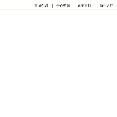
書城介紹
|
合作申請
|
索要書目
|
新手入門