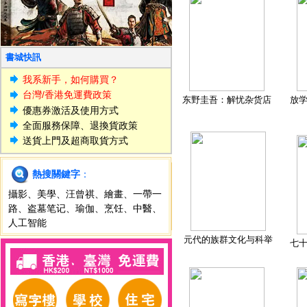
書城快訊
我系新手，如何購買？
台灣/香港免運費政策
东野圭吾：解忧杂货店
放
優惠券激活及使用方式
全面服務保障、退換貨政策
送貨上門及超商取貨方式
熱搜關鍵字
：
攝影
、
美學
、
汪曾祺
、
繪畫
、
一帶一
路
、
盗墓笔记
、
瑜伽
、
烹饪
、
中醫
、
人工智能
元代的族群文化与科举
七