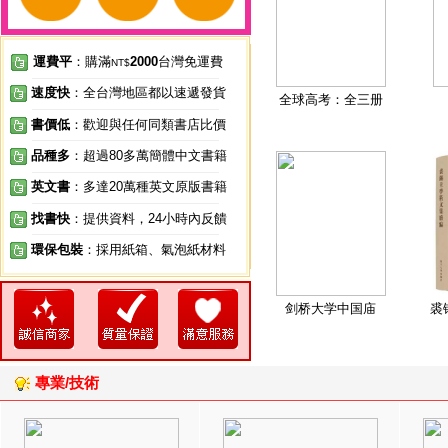
運費平
：購滿
2000
台灣免運費
NT$
速度快
：全台灣地區都以速遞發貨
全球高考：全三册
書價低
：歡迎與任何同類書店比價
品種多
：超過80多萬簡體中文書籍
英文書
：多達20萬種英文原版書籍
找書快
：提供資料，24小時內反饋
環保包裝
：採用紙箱、氣泡紙材料
剑桥大学中国庙
裘
專業/技術