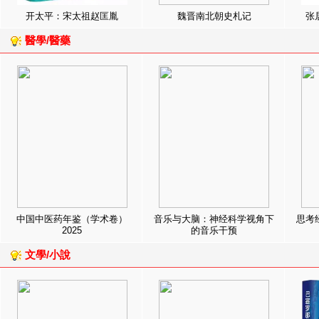
开太平：宋太祖赵匡胤
魏晋南北朝史札记
张
醫學/醫藥
中国中医药年鉴（学术卷）
音乐与大脑：神经科学视角下
思考
2025
的音乐干预
文學/小說