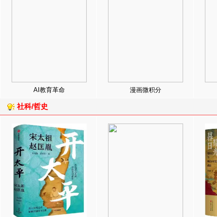
AI教育革命
漫画微积分
社科/哲史