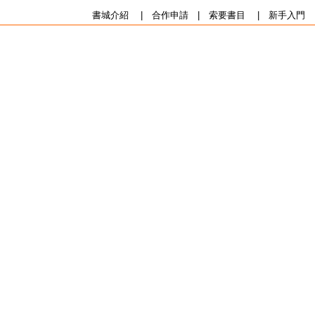
書城介紹
|
合作申請
|
索要書目
|
新手入門