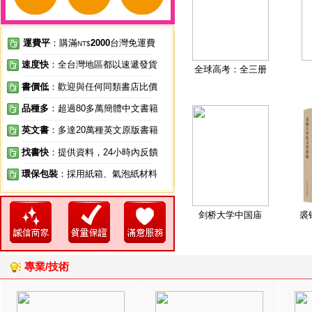
運費平
：購滿
2000
台灣免運費
NT$
速度快
：全台灣地區都以速遞發貨
全球高考：全三册
書價低
：歡迎與任何同類書店比價
品種多
：超過80多萬簡體中文書籍
英文書
：多達20萬種英文原版書籍
找書快
：提供資料，24小時內反饋
環保包裝
：採用紙箱、氣泡紙材料
剑桥大学中国庙
裘
專業/技術