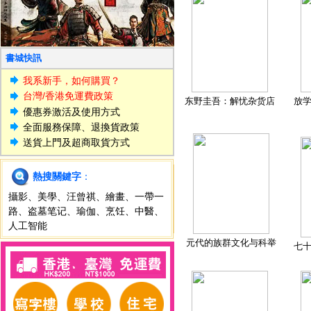
書城快訊
我系新手，如何購買？
台灣/香港免運費政策
东野圭吾：解忧杂货店
放
優惠券激活及使用方式
全面服務保障、退換貨政策
送貨上門及超商取貨方式
熱搜關鍵字
：
攝影
、
美學
、
汪曾祺
、
繪畫
、
一帶一
路
、
盗墓笔记
、
瑜伽
、
烹饪
、
中醫
、
人工智能
元代的族群文化与科举
七