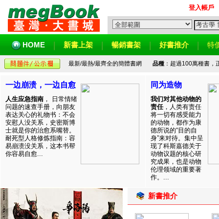
登入帳戶
HOME
新書上架
暢銷書架
好書推介
特
最新/最熱/最齊全的簡體書網
品種
：超過100萬種書
一边崩溃，一边自愈
同为造物
人生应急指南
， 日常情绪
我们对其他动物的
问题的速查手册，向朋友
责任
，人类有责任
表达关心的礼物书：不会
将一切有感受能力
安慰人没关系，史密斯博
的动物，都作为康
士就是你的治愈系嘴替。
德所说的“目的自
耐死型人格修炼指南：容
身”来对待。集中呈
易崩溃没关系，这本书帮
现了科斯嘉德关于
你容易自愈...
动物议题的核心研
究成果，也是动物
伦理领域的重要著
作。...
新書推介