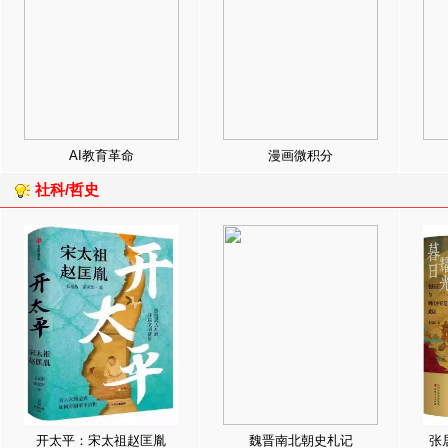
AI教育革命
漫画微积分
社科/哲史
开太平：宋太祖赵匡胤
魏晋南北朝史札记
张