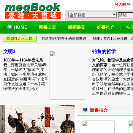
登入帳戶
HOME
新書上架
暢銷書架
好書推介
特
最新/最熱/最齊全的簡體書網
品種
：超過100萬種書
文明3
钓鱼的哲学
1060年—1104年变法风
对飞钓、物理学及生命
云
，深度复盘北宋关键45
义的探索
，当一位深耕
年：一场名为“救国”的变
理前沿的理论物理学家
法，如何一步步演变成掏
起飞钓竿，被公式与学
空国运的“制度黑洞”？改革
会议填满的旅途，忽然
为什么这么难？一本书看
出了联结自然与内心的
懂变法的全周期困境...
柔枝桠。在巴西的热带
流里偶遇鲜见的鳟鱼...
新書推介