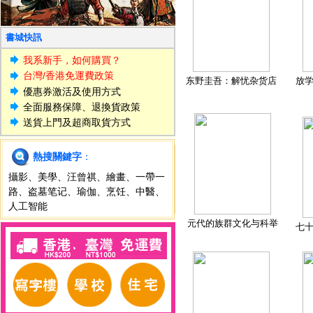
書城快訊
我系新手，如何購買？
台灣/香港免運費政策
东野圭吾：解忧杂货店
放
優惠券激活及使用方式
全面服務保障、退換貨政策
送貨上門及超商取貨方式
熱搜關鍵字
：
攝影
、
美學
、
汪曾祺
、
繪畫
、
一帶一
路
、
盗墓笔记
、
瑜伽
、
烹饪
、
中醫
、
人工智能
元代的族群文化与科举
七