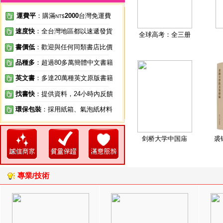
運費平
：購滿
2000
台灣免運費
NT$
速度快
：全台灣地區都以速遞發貨
全球高考：全三册
書價低
：歡迎與任何同類書店比價
品種多
：超過80多萬簡體中文書籍
英文書
：多達20萬種英文原版書籍
找書快
：提供資料，24小時內反饋
環保包裝
：採用紙箱、氣泡紙材料
剑桥大学中国庙
裘
專業/技術