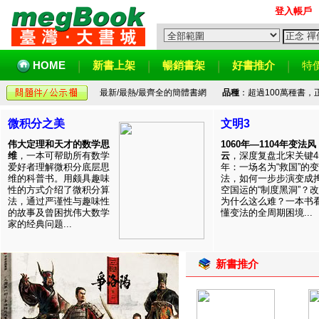
登入帳戶
HOME
新書上架
暢銷書架
好書推介
特
最新/最熱/最齊全的簡體書網
品種
：超過100萬種書
微积分之美
文明3
伟大定理和天才的数学思
1060年—1104年变法风
维
，一本可帮助所有数学
云
，深度复盘北宋关键4
爱好者理解微积分底层思
年：一场名为“救国”的变
维的科普书。用颇具趣味
法，如何一步步演变成
性的方式介绍了微积分算
空国运的“制度黑洞”？
法，通过严谨性与趣味性
为什么这么难？一本书
的故事及曾困扰伟大数学
懂变法的全周期困境...
家的经典问题...
新書推介