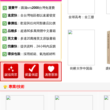
運費平
：購滿
2000
台灣免運費
NT$
速度快
：全台灣地區都以速遞發貨
全球高考：全三册
書價低
：歡迎與任何同類書店比價
品種多
：超過80多萬簡體中文書籍
英文書
：多達20萬種英文原版書籍
找書快
：提供資料，24小時內反饋
環保包裝
：採用紙箱、氣泡紙材料
剑桥大学中国庙
裘
專業/技術