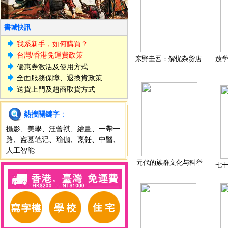
書城快訊
我系新手，如何購買？
台灣/香港免運費政策
东野圭吾：解忧杂货店
放
優惠券激活及使用方式
全面服務保障、退換貨政策
送貨上門及超商取貨方式
熱搜關鍵字
：
攝影
、
美學
、
汪曾祺
、
繪畫
、
一帶一
路
、
盗墓笔记
、
瑜伽
、
烹饪
、
中醫
、
人工智能
元代的族群文化与科举
七