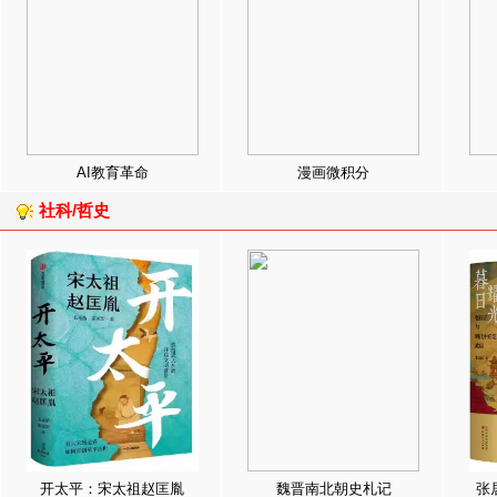
AI教育革命
漫画微积分
社科/哲史
开太平：宋太祖赵匡胤
魏晋南北朝史札记
张