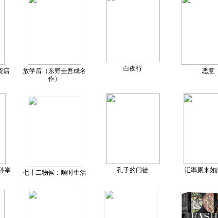
白夜行
货店
放学后（东野圭吾成名
恶意
作）
科举
孔子的门徒
汇率原来如
七十二物候：顺时生活