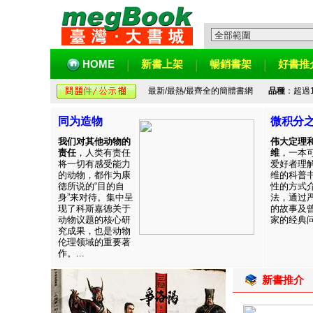
HOME
新書上架
暢銷書架
好書推
最新/最熱/最齊全的簡體書網
品種
：超過
同为造物
微积分
我们对其他动物的
伟大定理
责任
，人类有责任
维
，一本
将一切有感受能力
爱好者理
的动物，都作为康
维的科普
德所说的“目的自
性的方式
身”来对待。集中呈
法，通过
现了科斯嘉德关于
的故事及
动物议题的核心研
家的经典问题
究成果，也是动物
伦理领域的重要著
作。...
新書推介