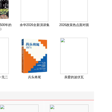
500年的
余华2026全新演讲集
2026政策热点面对面
）
一无二
兵头将尾
亲爱的波伏瓦