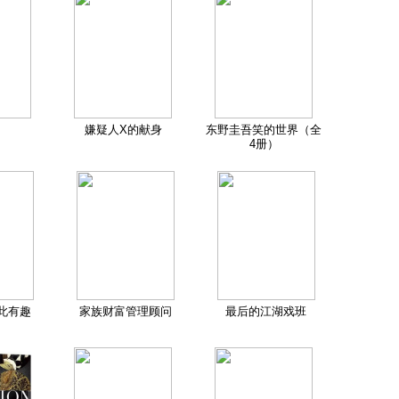
嫌疑人X的献身
东野圭吾笑的世界（全
4册）
此有趣
家族财富管理顾问
最后的江湖戏班