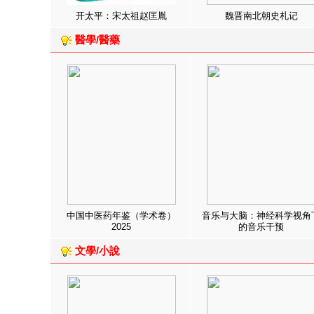
开太平：宋太祖赵匡胤
魏晋南北朝史札记
醫學/醫藥
中国中医药年鉴（学术卷）
音乐与大脑：神经科学视角
2025
的音乐干预
文學/小說