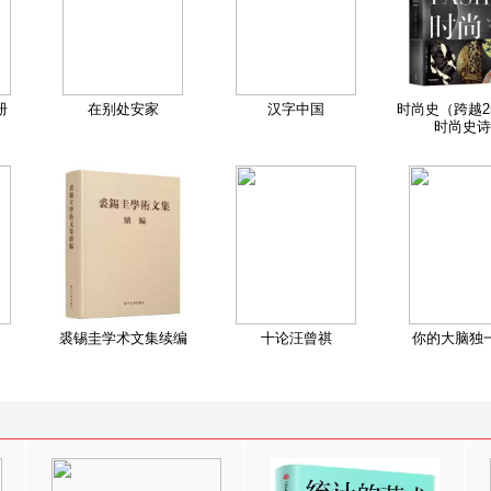
册
在别处安家
汉字中国
时尚史（跨越2
时尚史诗
裘锡圭学术文集续编
十论汪曾祺
你的大脑独