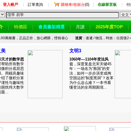
登入帳戶
|
訂單查詢
|
購物車/收銀台
(0)
|
在線留言板
|
付
介
特價區
會員書架精選
月讀
2025年度TOP
100萬種書，正品正价，放心網購，悭钱省心
送貨
：速遞 / 物流，時效：出貨後2-
之美
文明3
和天才的数学思
1060年—1104年变法风
可帮助所有数学
云
，深度复盘北宋关键45
解微积分底层思
年：一场名为“救国”的变
书。用颇具趣味
法，如何一步步演变成掏
介绍了微积分算
空国运的“制度黑洞”？改革
严谨性与趣味性
为什么这么难？一本书看
曾困扰伟大数学
懂变法的全周期困境...
...