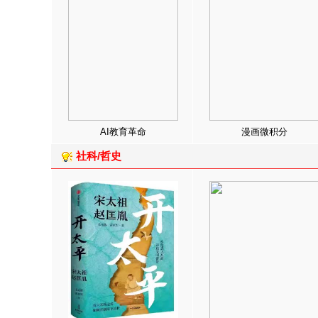
AI教育革命
漫画微积分
社科/哲史