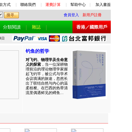
款方式
|
聯絡我們
|
運費計算
|
幫助中心
|
加入書簽
會員登入
新用戶註冊
分類閱讀
雜誌
香港／國際用戶
4日
钓鱼的哲学
对飞钓、物理学及生命意
义的探索
，当一位深耕物
理前沿的理论物理学家握
起飞钓竿，被公式与学术
会议填满的旅途，忽然长
出了联结自然与内心的温
柔枝桠。在巴西的热带清
流里偶遇鲜见的鳟鱼...