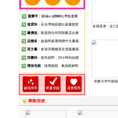
運費平
：購滿
2000
台灣免運費
NT$
速度快
：全台灣地區都以速遞發貨
全球高考：全三
書價低
：歡迎與任何同類書店比價
品種多
：超過80多萬簡體中文書籍
英文書
：多達20萬種英文原版書籍
找書快
：提供資料，24小時內反饋
環保包裝
：採用紙箱、氣泡紙材料
剑桥大学中国庙
專業/技術