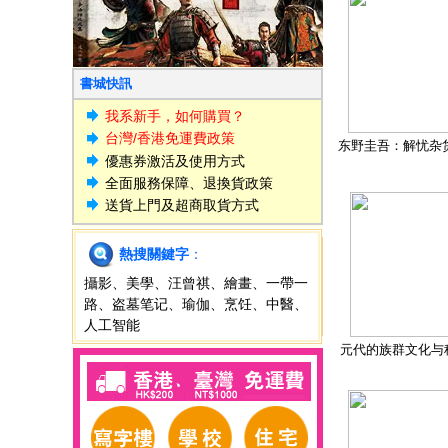
書城快訊
我系新手，如何購買？
台灣/香港免運費政策
东野圭吾：解忧杂
優惠券激活及使用方式
全面服務保障、退換貨政策
送貨上門及超商取貨方式
熱搜關鍵字
：
攝影
、
美學
、
汪曾祺
、
繪畫
、
一帶一
路
、
盗墓笔记
、
瑜伽
、
烹饪
、
中醫
、
人工智能
元代的族群文化与