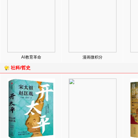
AI教育革命
漫画微积分
社科/哲史