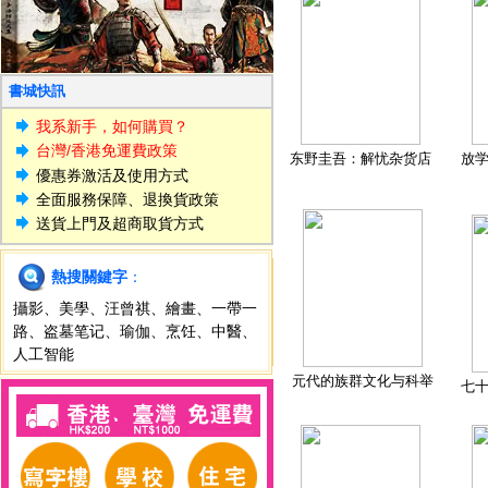
書城快訊
我系新手，如何購買？
台灣/香港免運費政策
东野圭吾：解忧杂货店
放
優惠券激活及使用方式
全面服務保障、退換貨政策
送貨上門及超商取貨方式
熱搜關鍵字
：
攝影
、
美學
、
汪曾祺
、
繪畫
、
一帶一
路
、
盗墓笔记
、
瑜伽
、
烹饪
、
中醫
、
人工智能
元代的族群文化与科举
七