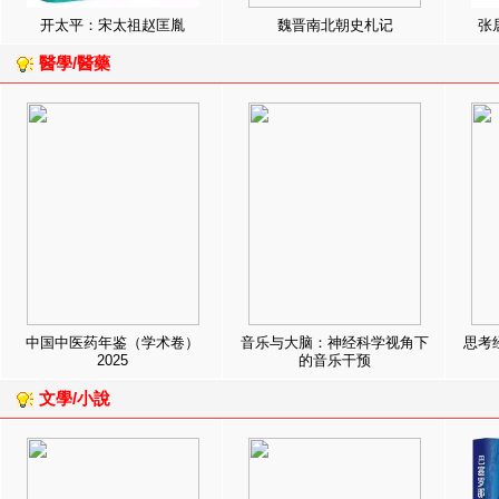
开太平：宋太祖赵匡胤
魏晋南北朝史札记
张
醫學/醫藥
中国中医药年鉴（学术卷）
音乐与大脑：神经科学视角下
思考
2025
的音乐干预
文學/小說