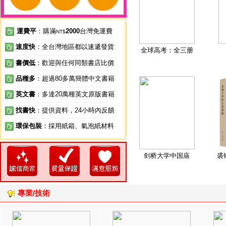
運費平
：購滿
2000
台灣免運費
NT$
速度快
：全台灣地區都以速遞發貨
全球高考：全三册
書價低
：歡迎與任何同類書店比價
品種多
：超過80多萬簡體中文書籍
英文書
：多達20萬種英文原版書籍
找書快
：提供資料，24小時內反饋
環保包裝
：採用紙箱、氣泡紙材料
剑桥大学中国庙
裘
專業/技術