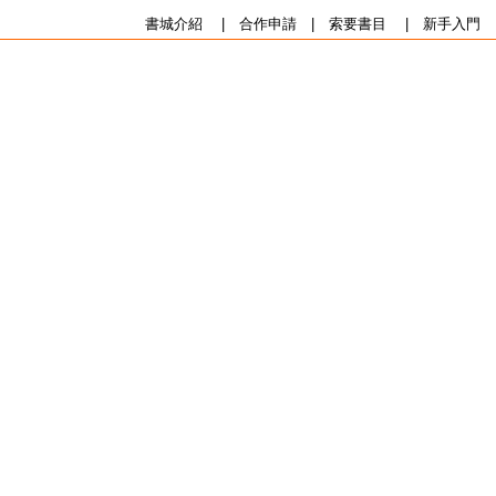
書城介紹
|
合作申請
|
索要書目
|
新手入門