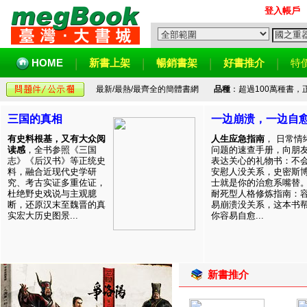
登入帳戶
HOME
新書上架
暢銷書架
好書推介
特
最新/最熱/最齊全的簡體書網
品種
：超過100萬種書
三国的真相
一边崩溃，一边自
有史料根基，又有大众阅
人生应急指南
， 日常情
读感
，全书参照《三国
问题的速查手册，向朋
志》《后汉书》等正统史
表达关心的礼物书：不
料，融合近现代史学研
安慰人没关系，史密斯
究、考古实证多重佐证，
士就是你的治愈系嘴替
杜绝野史戏说与主观臆
耐死型人格修炼指南：
断，还原汉末至魏晋的真
易崩溃没关系，这本书
实宏大历史图景...
你容易自愈...
新書推介