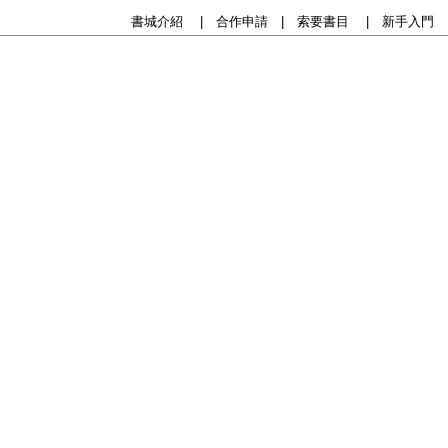
書城介紹
|
合作申請
|
索要書目
|
新手入門