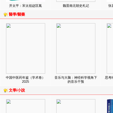
开太平：宋太祖赵匡胤
魏晋南北朝史札记
张
醫學/醫藥
中国中医药年鉴（学术卷）
音乐与大脑：神经科学视角下
思考
2025
的音乐干预
文學/小說