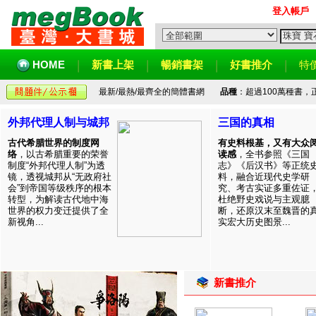
登入帳戶
HOME
新書上架
暢銷書架
好書推介
特
最新/最熱/最齊全的簡體書網
品種
：超過100萬種書
外邦代理人制与城邦
三国的真相
古代希腊世界的制度网
有史料根基，又有大众
络
，以古希腊重要的荣誉
读感
，全书参照《三国
制度“外邦代理人制”为透
志》《后汉书》等正统
镜，透视城邦从“无政府社
料，融合近现代史学研
会”到帝国等级秩序的根本
究、考古实证多重佐证
转型，为解读古代地中海
杜绝野史戏说与主观臆
世界的权力变迁提供了全
断，还原汉末至魏晋的
新视角...
实宏大历史图景...
新書推介