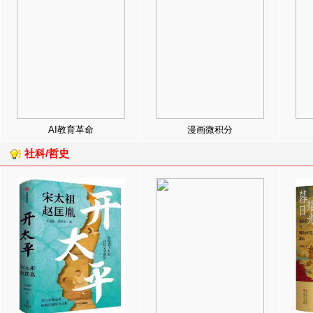
AI教育革命
漫画微积分
社科/哲史