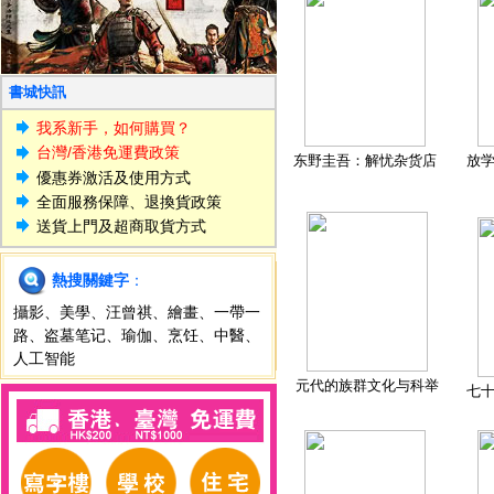
書城快訊
我系新手，如何購買？
台灣/香港免運費政策
东野圭吾：解忧杂货店
放
優惠券激活及使用方式
全面服務保障、退換貨政策
送貨上門及超商取貨方式
熱搜關鍵字
：
攝影
、
美學
、
汪曾祺
、
繪畫
、
一帶一
路
、
盗墓笔记
、
瑜伽
、
烹饪
、
中醫
、
人工智能
元代的族群文化与科举
七