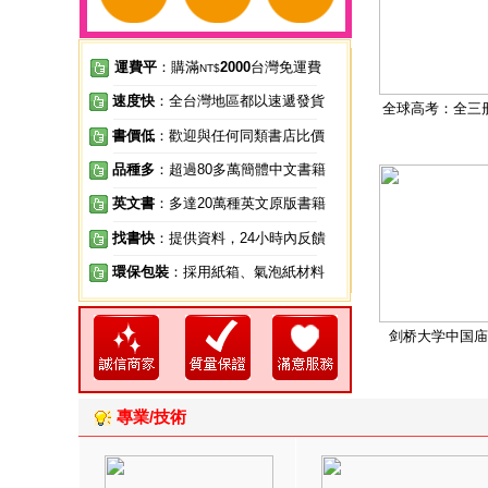
運費平
：購滿
2000
台灣免運費
NT$
速度快
：全台灣地區都以速遞發貨
全球高考：全三
書價低
：歡迎與任何同類書店比價
品種多
：超過80多萬簡體中文書籍
英文書
：多達20萬種英文原版書籍
找書快
：提供資料，24小時內反饋
環保包裝
：採用紙箱、氣泡紙材料
剑桥大学中国庙
專業/技術