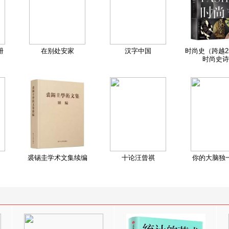
册
在别处安家
汉字中国
时尚史（跨越2
时尚史诗
裘锡圭学术文集续编
十论汪曾祺
你的大脑独