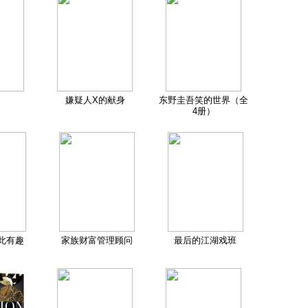
嫌疑人X的献身
东野圭吾笑的世界（全
4册）
此有趣
家族财富管理顾问
最后的江湖戏班