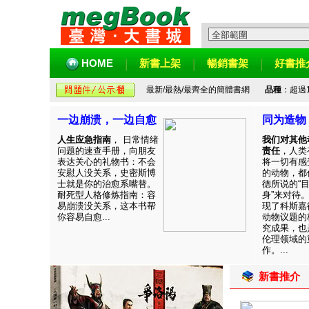
HOME
新書上架
暢銷書架
好書推
最新/最熱/最齊全的簡體書網
品種
：超過
一边崩溃，一边自愈
同为造物
人生应急指南
， 日常情绪
我们对其他
问题的速查手册，向朋友
责任
，人类
表达关心的礼物书：不会
将一切有感
安慰人没关系，史密斯博
的动物，都
士就是你的治愈系嘴替。
德所说的“
耐死型人格修炼指南：容
身”来对待
易崩溃没关系，这本书帮
现了科斯嘉
你容易自愈...
动物议题的
究成果，也
伦理领域的
作。...
新書推介