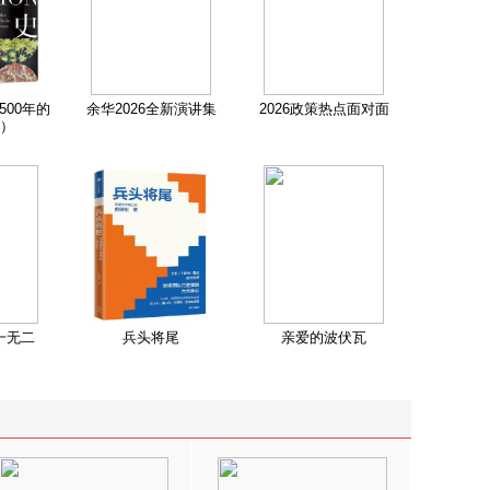
500年的
余华2026全新演讲集
2026政策热点面对面
）
一无二
兵头将尾
亲爱的波伏瓦