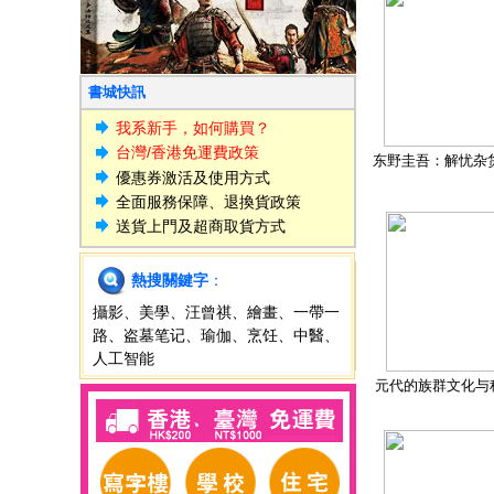
書城快訊
我系新手，如何購買？
台灣/香港免運費政策
东野圭吾：解忧杂
優惠券激活及使用方式
全面服務保障、退換貨政策
送貨上門及超商取貨方式
熱搜關鍵字
：
攝影
、
美學
、
汪曾祺
、
繪畫
、
一帶一
路
、
盗墓笔记
、
瑜伽
、
烹饪
、
中醫
、
人工智能
元代的族群文化与