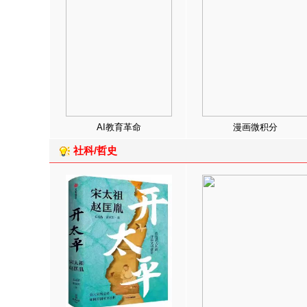
AI教育革命
漫画微积分
社科/哲史