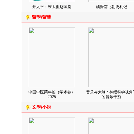
开太平：宋太祖赵匡胤
魏晋南北朝史札记
醫學/醫藥
中国中医药年鉴（学术卷）
音乐与大脑：神经科学视角
2025
的音乐干预
文學/小說