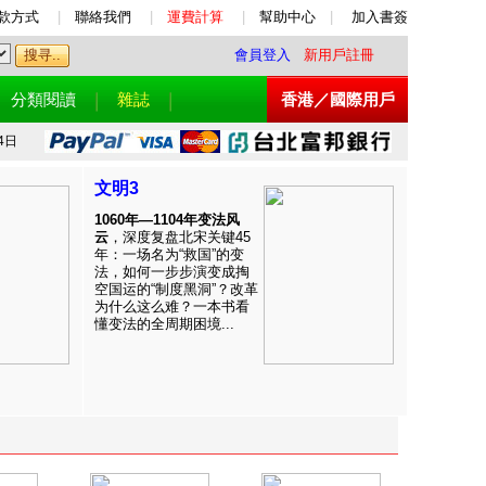
款方式
|
聯絡我們
|
運費計算
|
幫助中心
|
加入書簽
會員登入
新用戶註冊
分類閱讀
雜誌
香港／國際用戶
4日
文明3
1060年—1104年变法风
云
，深度复盘北宋关键45
年：一场名为“救国”的变
法，如何一步步演变成掏
空国运的“制度黑洞”？改革
为什么这么难？一本书看
懂变法的全周期困境...