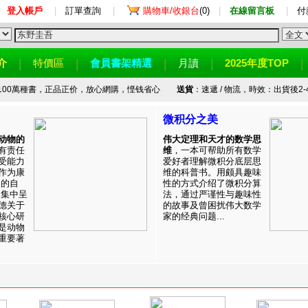
登入帳戶
|
訂單查詢
|
購物車/收銀台
(0)
|
在線留言板
|
付
介
特價區
會員書架精選
月讀
2025年度TOP
100萬種書，正品正价，放心網購，悭钱省心
送貨
：速遞 / 物流，時效：出貨後2-
微积分之美
动物的
伟大定理和天才的数学思
有责任
维
，一本可帮助所有数学
受能力
爱好者理解微积分底层思
作为康
维的科普书。用颇具趣味
目的自
性的方式介绍了微积分算
。集中呈
法，通过严谨性与趣味性
德关于
的故事及曾困扰伟大数学
核心研
家的经典问题...
是动物
重要著