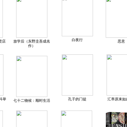
白夜行
货店
放学后（东野圭吾成名
恶意
作）
科举
孔子的门徒
汇率原来如
七十二物候：顺时生活