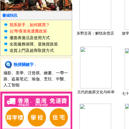
書城快訊
我系新手，如何購買？
台灣/香港免運費政策
东野圭吾：解忧杂货店
放
優惠券激活及使用方式
全面服務保障、退換貨政策
送貨上門及超商取貨方式
熱搜關鍵字
：
攝影
、
美學
、
汪曾祺
、
繪畫
、
一帶一
路
、
盗墓笔记
、
瑜伽
、
烹饪
、
中醫
、
人工智能
元代的族群文化与科举
七