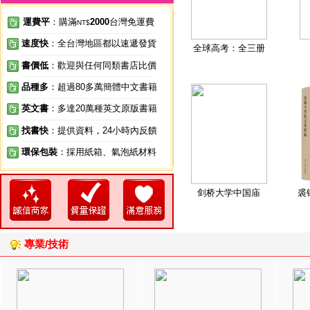
運費平
：購滿
2000
台灣免運費
NT$
速度快
：全台灣地區都以速遞發貨
全球高考：全三册
書價低
：歡迎與任何同類書店比價
品種多
：超過80多萬簡體中文書籍
英文書
：多達20萬種英文原版書籍
找書快
：提供資料，24小時內反饋
環保包裝
：採用紙箱、氣泡紙材料
剑桥大学中国庙
裘
專業/技術