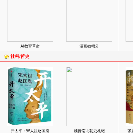
AI教育革命
漫画微积分
社科/哲史
开太平：宋太祖赵匡胤
魏晋南北朝史札记
张