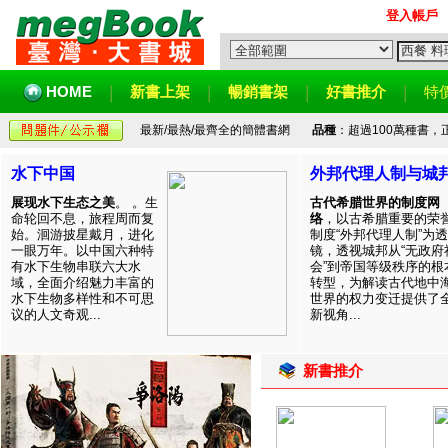
登入帳戶
HOME
新書上架
暢銷書架
好書推介
特
最新/最熱/最齊全的簡體書網
品種
：超過100萬種書
水下中国
外邦代理人制与城
展现水下生态之美
。 。生
古代希腊世界的制度网
命轮回不息，旅程周而复
络
，以古希腊重要的荣
始。洄游披星戴月，进化
制度“外邦代理人制”为透
一眼万年。以中国六种特
镜，透视城邦从“无政府
有水下生物串联六大水
会”到帝国等级秩序的根
域，全面介绍魅力丰富的
转型，为解读古代地中
水下生物多样性和不可思
世界的权力变迁提供了
议的人文奇观...
新视角...
新書推介