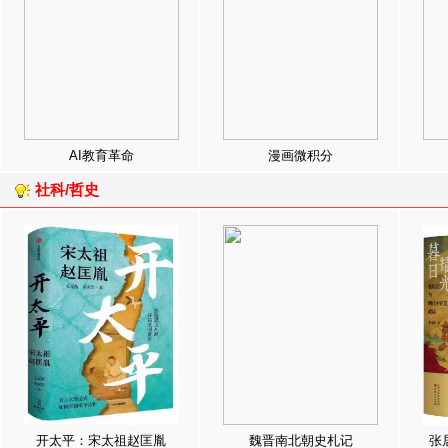
AI教育革命
漫画微积分
社科/哲史
开太平：宋太祖赵匡胤
魏晋南北朝史札记
张