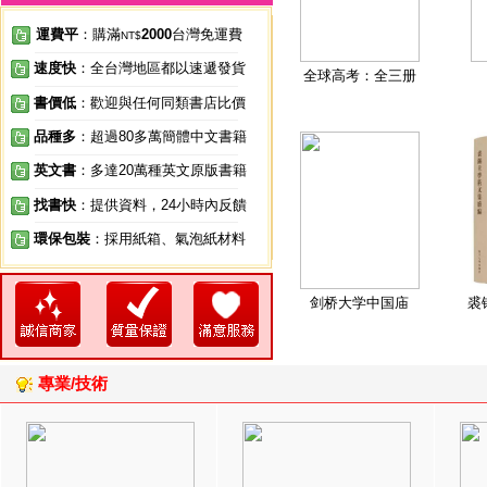
運費平
：購滿
2000
台灣免運費
NT$
速度快
：全台灣地區都以速遞發貨
全球高考：全三册
書價低
：歡迎與任何同類書店比價
品種多
：超過80多萬簡體中文書籍
英文書
：多達20萬種英文原版書籍
找書快
：提供資料，24小時內反饋
環保包裝
：採用紙箱、氣泡紙材料
剑桥大学中国庙
裘
專業/技術