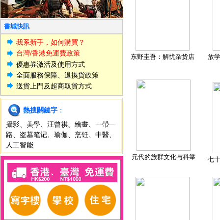
書城快訊
我系新手，如何購買？
台灣/香港免運費政策
东野圭吾：解忧杂货店
放
優惠券激活及使用方式
全面服務保障、退換貨政策
送貨上門及超商取貨方式
熱搜關鍵字
：
攝影
、
美學
、
汪曾祺
、
繪畫
、
一帶一
路
、
盗墓笔记
、
瑜伽
、
烹饪
、
中醫
、
人工智能
元代的族群文化与科举
七