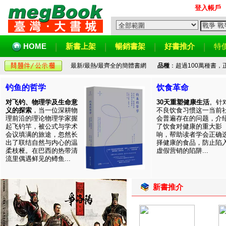
登入帳戶
HOME
新書上架
暢銷書架
好書推介
特
最新/最熱/最齊全的簡體書網
品種
：超過100萬種書
钓鱼的哲学
饮食革命
对飞钓、物理学及生命意
30天重塑健康生活
。针
义的探索
，当一位深耕物
不良饮食习惯这一当前
理前沿的理论物理学家握
会普遍存在的问题，介
起飞钓竿，被公式与学术
了饮食对健康的重大影
会议填满的旅途，忽然长
响，帮助读者学会正确
出了联结自然与内心的温
择健康的食品，防止陷
柔枝桠。在巴西的热带清
虚假营销的陷阱...
流里偶遇鲜见的鳟鱼...
新書推介