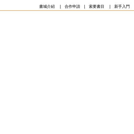
書城介紹
|
合作申請
|
索要書目
|
新手入門