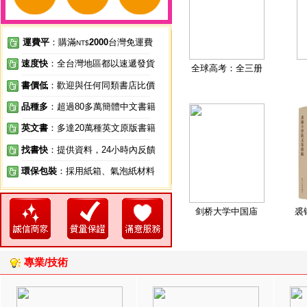
運費平
：購滿
2000
台灣免運費
NT$
速度快
：全台灣地區都以速遞發貨
全球高考：全三册
書價低
：歡迎與任何同類書店比價
品種多
：超過80多萬簡體中文書籍
英文書
：多達20萬種英文原版書籍
找書快
：提供資料，24小時內反饋
環保包裝
：採用紙箱、氣泡紙材料
剑桥大学中国庙
裘
專業/技術