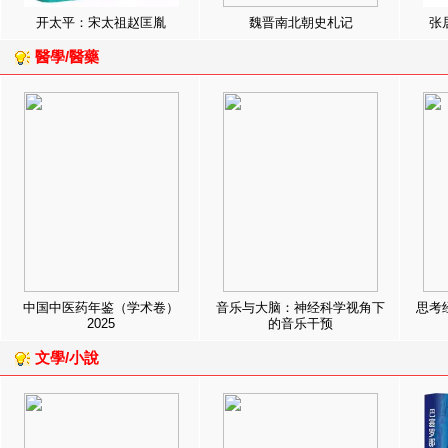
开太平：宋太祖赵匡胤
魏晋南北朝史札记
张
醫學/醫藥
中国中医药年鉴（学术卷）
音乐与大脑：神经科学视角下
思考
2025
的音乐干预
文學/小說