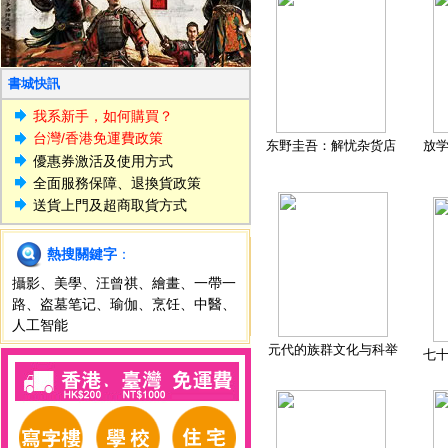
書城快訊
我系新手，如何購買？
台灣/香港免運費政策
东野圭吾：解忧杂货店
放
優惠券激活及使用方式
全面服務保障、退換貨政策
送貨上門及超商取貨方式
熱搜關鍵字
：
攝影
、
美學
、
汪曾祺
、
繪畫
、
一帶一
路
、
盗墓笔记
、
瑜伽
、
烹饪
、
中醫
、
人工智能
元代的族群文化与科举
七