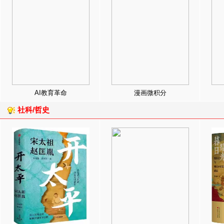
AI教育革命
漫画微积分
社科/哲史