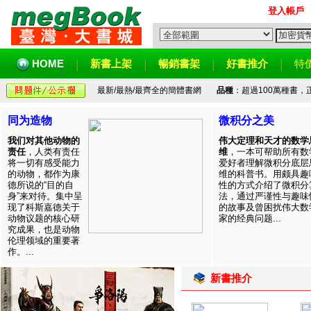
登入帳戶
HOME
新書上架
暢銷書架
好書推介
特
最新/最熱/最齊全的簡體書網
品種
：超過100萬種書
同为造物
微积分之美
我们对其他动物的
伟大定理和天才的数学
责任
，人类有责任
维
，一本可帮助所有数
将一切有感受能力
爱好者理解微积分底层
的动物，都作为康
维的科普书。用颇具趣
德所说的“目的自
性的方式介绍了微积分
身”来对待。集中呈
法，通过严谨性与趣味
现了科斯嘉德关于
的故事及曾困扰伟大数
动物议题的核心研
家的经典问题...
究成果，也是动物
伦理领域的重要著
作。...
新書推介