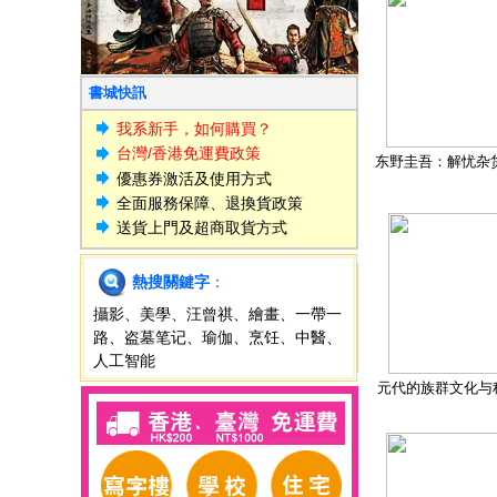
書城快訊
我系新手，如何購買？
台灣/香港免運費政策
东野圭吾：解忧杂
優惠券激活及使用方式
全面服務保障、退換貨政策
送貨上門及超商取貨方式
熱搜關鍵字
：
攝影
、
美學
、
汪曾祺
、
繪畫
、
一帶一
路
、
盗墓笔记
、
瑜伽
、
烹饪
、
中醫
、
人工智能
元代的族群文化与