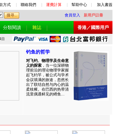
款方式
|
聯絡我們
|
運費計算
|
幫助中心
|
加入書簽
會員登入
新用戶註冊
分類閱讀
雜誌
香港／國際用戶
4日
钓鱼的哲学
对飞钓、物理学及生命意
义的探索
，当一位深耕物
理前沿的理论物理学家握
起飞钓竿，被公式与学术
会议填满的旅途，忽然长
出了联结自然与内心的温
柔枝桠。在巴西的热带清
流里偶遇鲜见的鳟鱼...