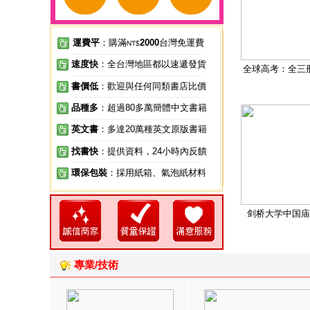
運費平
：購滿
2000
台灣免運費
NT$
速度快
：全台灣地區都以速遞發貨
全球高考：全三
書價低
：歡迎與任何同類書店比價
品種多
：超過80多萬簡體中文書籍
英文書
：多達20萬種英文原版書籍
找書快
：提供資料，24小時內反饋
環保包裝
：採用紙箱、氣泡紙材料
剑桥大学中国庙
專業/技術