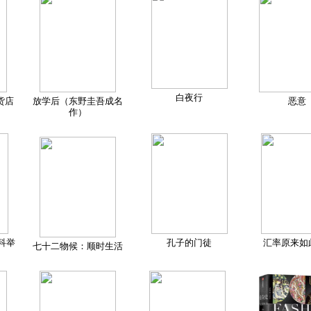
白夜行
货店
放学后（东野圭吾成名
恶意
作）
科举
孔子的门徒
汇率原来如
七十二物候：顺时生活