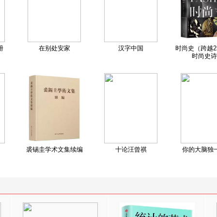
册
在别处安家
汉字中国
时尚史（跨越2
时尚史诗
裘锡圭学术文集续编
十论汪曾祺
你的大脑独