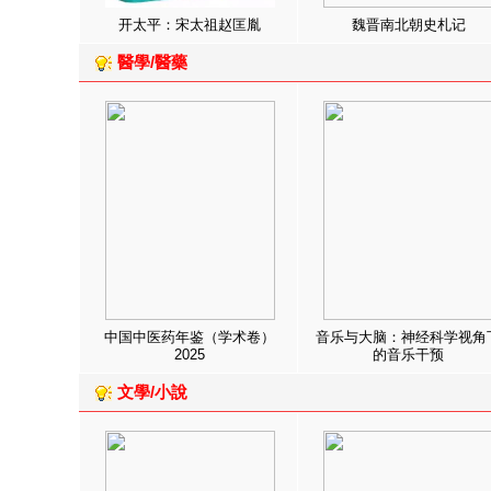
开太平：宋太祖赵匡胤
魏晋南北朝史札记
醫學/醫藥
中国中医药年鉴（学术卷）
音乐与大脑：神经科学视角
2025
的音乐干预
文學/小說