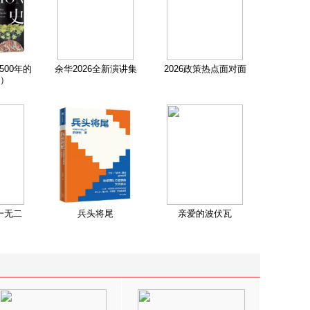
500年的
余华2026全新演讲集
2026政策热点面对面
）
一无二
兵头将尾
亲爱的波伏瓦