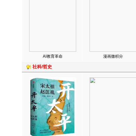
AI教育革命
漫画微积分
社科/哲史