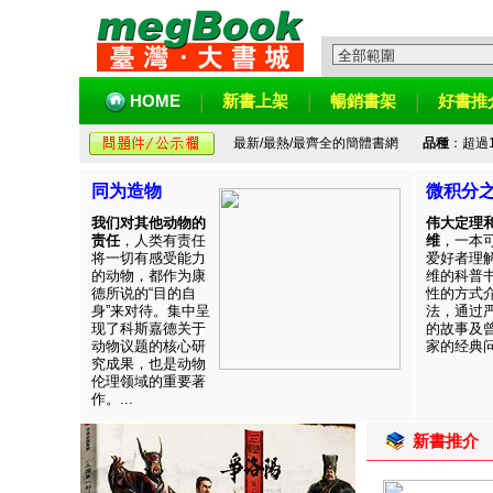
HOME
新書上架
暢銷書架
好書推
最新/最熱/最齊全的簡體書網
品種
：超過
同为造物
微积分
我们对其他动物的
伟大定理
责任
，人类有责任
维
，一本
将一切有感受能力
爱好者理
的动物，都作为康
维的科普
德所说的“目的自
性的方式
身”来对待。集中呈
法，通过
现了科斯嘉德关于
的故事及
动物议题的核心研
家的经典问题
究成果，也是动物
伦理领域的重要著
作。...
新書推介