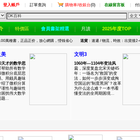
登入帳戶
|
訂單查詢
|
購物車/收銀台
(0)
|
在線留言板
|
付
介
特價區
會員書架精選
月讀
2025年度TOP
100萬種書，正品正价，放心網購，悭钱省心
送貨
：速遞 / 物流，時效：出貨後2-
之美
文明3
和天才的数学思
1060年—1104年变法风
可帮助所有数学
云
，深度复盘北宋关键45
解微积分底层思
年：一场名为“救国”的变
书。用颇具趣味
法，如何一步步演变成掏
介绍了微积分算
空国运的“制度黑洞”？改革
严谨性与趣味性
为什么这么难？一本书看
曾困扰伟大数学
懂变法的全周期困境...
...