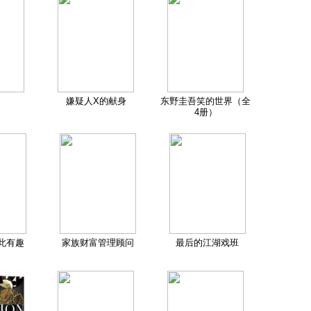
嫌疑人X的献身
东野圭吾笑的世界（全
4册）
此有趣
家族财富管理顾问
最后的江湖戏班